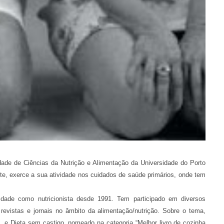
dade de Ciências da Nutrição e Alimentação da Universidade do Porto
te, exerce a sua atividade nos cuidados de saúde primários, onde tem
idade como nutricionista desde 1991. Tem participado em diversos
revistas e jornais no âmbito da alimentação/nutrição. Sobre o tema,
al, e Dieta sem castigo, nomeado na categoria “Melhor livro de cozinha