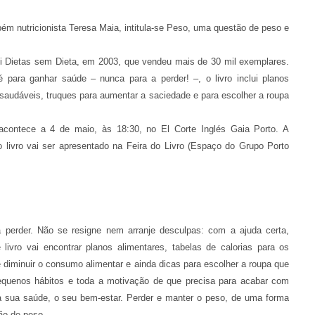
ém nutricionista Teresa Maia, intitula-se Peso, uma questão de peso e
oi Dietas sem Dieta, em 2003, que vendeu mais de 30 mil exemplares.
para ganhar saúde – nunca para a perder! –, o livro inclui planos
s saudáveis, truques para aumentar a saciedade e para escolher a roupa
ontece a 4 de maio, às 18:30, no El Corte Inglés Gaia Porto. A
 livro vai ser apresentado na Feira do Livro (Espaço do Grupo Porto
perder. Não se resigne nem arranje desculpas: com a ajuda certa,
ivro vai encontrar planos alimentares, tabelas de calorias para os
diminuir o consumo alimentar e ainda dicas para escolher a roupa que
equenos hábitos e toda a motivação de que precisa para acabar com
 a sua saúde, o seu bem-estar. Perder e manter o peso, de uma forma
ão de peso.