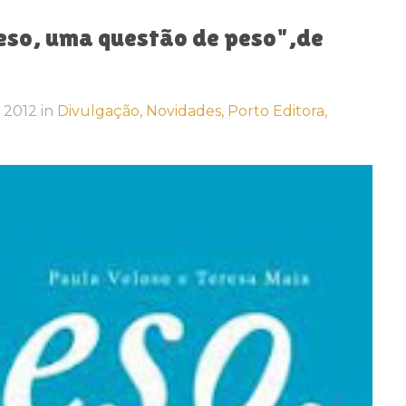
eso, uma questão de peso",de
5, 2012
in
Divulgação,
Novidades,
Porto Editora,