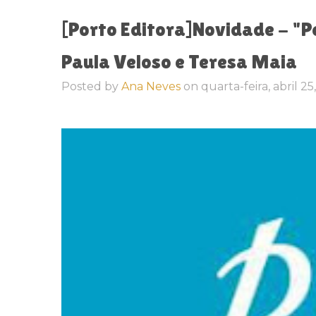
[Porto Editora]Novidade - "P
Paula Veloso e Teresa Maia
Posted by
Ana Neves
on
quarta-feira, abril 2