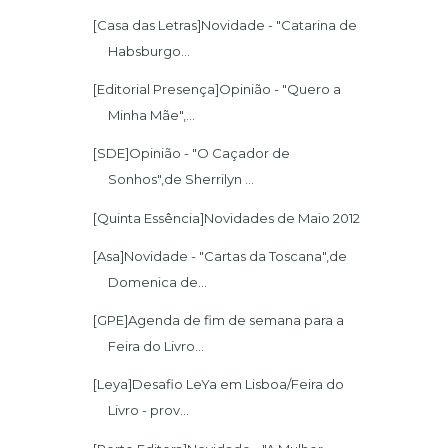
[Casa das Letras]Novidade - "Catarina de
Habsburgo...
[Editorial Presença]Opinião - "Quero a
Minha Mãe",...
[SDE]Opinião - "O Caçador de
Sonhos",de Sherrilyn ...
[Quinta Essência]Novidades de Maio 2012
[Asa]Novidade - "Cartas da Toscana",de
Domenica de...
[GPE]Agenda de fim de semana para a
Feira do Livro...
[Leya]Desafio LeYa em Lisboa/Feira do
Livro - prov...