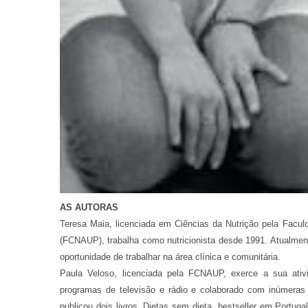
AS AUTORAS
Teresa Maia, licenciada em Ciências da Nutrição pela Facul
(FCNAUP), trabalha como nutricionista desde 1991. Atualmen
oportunidade de trabalhar na área clínica e comunitária.
Paula Veloso, licenciada pela FCNAUP, exerce a sua ativ
programas de televisão e rádio e colaborado com inúmeras 
publicou dois livros, Dietas sem dieta, bestseller em Portug