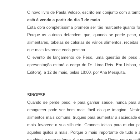
O novo livro de Paula Veloso, escrito em conjunto com a tamb
está à venda a partir do dia 3 de maio
.
Esta obra completíssima promete ser tão marcante quanto f
Porque as autoras defendem que, quando se perde peso, é 
alimentares, tabelas de calorias de vários alimentos, receita
que mais favorece cada pessoa.
O evento de lançamento de Peso, uma questão de peso ac
apresentação estará a cargo do Dr. Lima Reis. Em Lisboa, o
Editora), a 12 de maio, pelas 18:00, por Ana Mesquita.
SINOPSE
Quando se perde peso, é para ganhar saúde, nunca para a 
emagrecer pode ser bem mais fácil do que imagina. Neste l
alimentos mais comuns, truques para aumentar a saciedade e 
mais favorece a sua silhueta. Grandes ideias para mudar p
aqueles quilos a mais. Porque o mais importante de tudo é
saudável e sem esforço, é a proposta deste Peso, uma quest