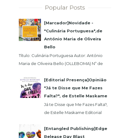
Popular Posts
[Marcador]Novidade -
"Culinária Portuguesa",de
António Maria de Oliveira
Bello
Título: Culinária Portuguesa Autor: António
Maria de Oliveira Bello (OLLEBOMA) Nº de
Páginas: 400 Preço (c/Iva): 19,95€ ISBN...
[Editorial Presença]Opinião
"Já te Disse que Me Fazes
Falta?", de Estelle Maskame
Já te Disse que Me Fazes Falta?,
de Estelle Maskame Editorial
Presença | Wook | Goodreadas
Uma última oportunidade para o
[Entangled Publishing]Edge
amor. P...
Release Day Blast