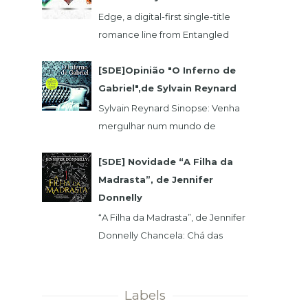
Edge, a digital-first single-title
romance line from Entangled
Publishing, takes its lead from our
popular Select imprint but gives
[SDE]Opinião "O Inferno de
its...
Gabriel",de Sylvain Reynard
Sylvain Reynard Sinopse: Venha
mergulhar num mundo de
obsessões, segredos e prazeres
sem limites....
[SDE] Novidade “A Filha da
Madrasta”, de Jennifer
Donnelly
“A Filha da Madrasta”, de Jennifer
Donnelly Chancela: Chá das
Cinco Data 1ª Edição: 15/11/2019 Nº
de Páginas: 320 Isabelle dev...
Labels