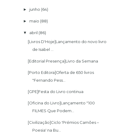
junho
(64)
►
maio
(88)
►
abril
(86)
▼
[Livros D'Hoje]Lançamento do novo livro
de Isabel ...
[Editorial Presença]Livro da Semana
[Porto Editora]Oferta de 650 livros
"Fernando Pess...
[Oficina do Livro]Lançamento "100
FILMES Que Podem...
[Civilização]Ciclo 'Prémios Camões –
Poesia' na Bu...