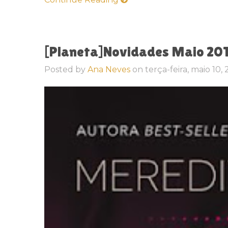
[Planeta]Novidades Maio 20
Posted by
Ana Neves
on
terça-feira, maio 10,