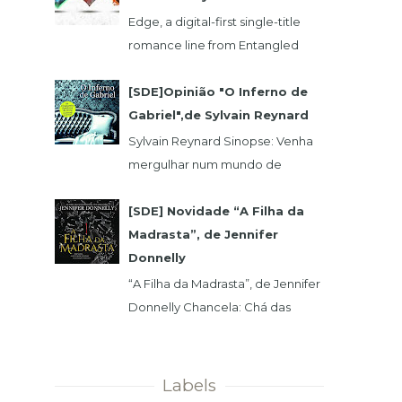
Edge, a digital-first single-title
romance line from Entangled
Publishing, takes its lead from our
popular Select imprint but gives
[SDE]Opinião "O Inferno de
its...
Gabriel",de Sylvain Reynard
Sylvain Reynard Sinopse: Venha
mergulhar num mundo de
obsessões, segredos e prazeres
sem limites....
[SDE] Novidade “A Filha da
Madrasta”, de Jennifer
Donnelly
“A Filha da Madrasta”, de Jennifer
Donnelly Chancela: Chá das
Cinco Data 1ª Edição: 15/11/2019 Nº
de Páginas: 320 Isabelle dev...
Labels