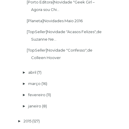
[Porto Editora]Novidade "Geek Girl –
Agora sou Chi...
[Planeta]Novidades Maio 2016
[TopSeller]Novidade "Acasos Felizes",de
Suzanne Ne...
[TopSeller]Novidade "Confesso",de
Colleen Hoover
abril
(7)
►
março
(16)
►
fevereiro
(11)
►
janeiro
(8)
►
2015
(127)
►