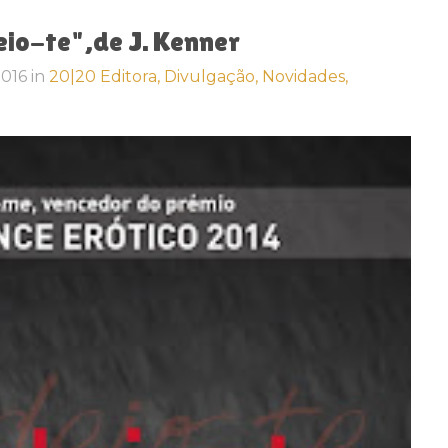
io-te",de J. Kenner
 2016
in
20|20 Editora,
Divulgação,
Novidades,