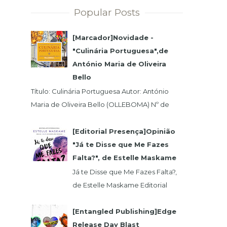
Popular Posts
[Marcador]Novidade -
"Culinária Portuguesa",de
António Maria de Oliveira
Bello
Título: Culinária Portuguesa Autor: António
Maria de Oliveira Bello (OLLEBOMA) Nº de
Páginas: 400 Preço (c/Iva): 19,95€ ISBN...
[Editorial Presença]Opinião
"Já te Disse que Me Fazes
Falta?", de Estelle Maskame
Já te Disse que Me Fazes Falta?,
de Estelle Maskame Editorial
Presença | Wook | Goodreadas
Uma última oportunidade para o
[Entangled Publishing]Edge
amor. P...
Release Day Blast