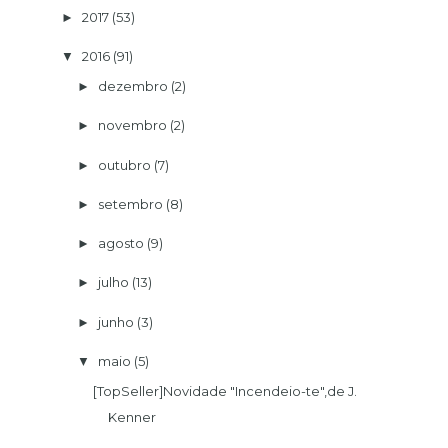
2017
(53)
►
2016
(91)
▼
dezembro
(2)
►
novembro
(2)
►
outubro
(7)
►
setembro
(8)
►
agosto
(9)
►
julho
(13)
►
junho
(3)
►
maio
(5)
▼
[TopSeller]Novidade "Incendeio-te",de J.
Kenner