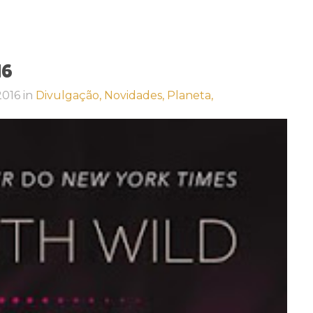
16
 2016
in
Divulgação,
Novidades,
Planeta,