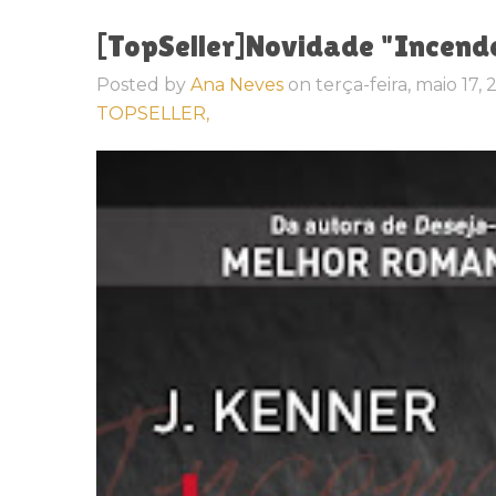
[TopSeller]Novidade "Incende
Posted by
Ana Neves
on
terça-feira, maio 17,
TOPSELLER,