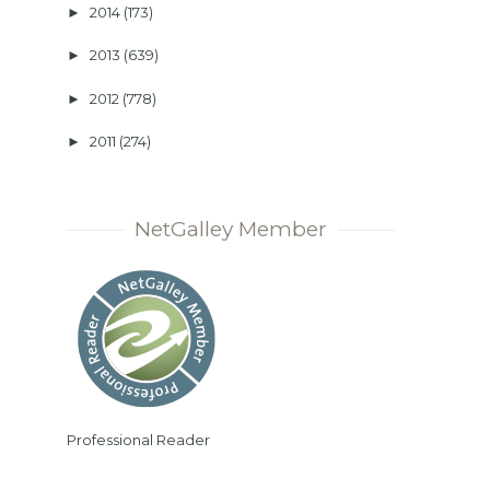
2014
(173)
►
2013
(639)
►
2012
(778)
►
2011
(274)
►
NetGalley Member
Professional Reader