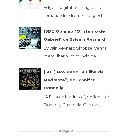
Edge, a digital-first single-title
romance line from Entangled
Publishing, takes its lead from our
popular Select imprint but gives
[SDE]Opinião "O Inferno de
its...
Gabriel",de Sylvain Reynard
Sylvain Reynard Sinopse: Venha
mergulhar num mundo de
obsessões, segredos e prazeres
sem limites....
[SDE] Novidade “A Filha da
Madrasta”, de Jennifer
Donnelly
“A Filha da Madrasta”, de Jennifer
Donnelly Chancela: Chá das
Cinco Data 1ª Edição: 15/11/2019 Nº
de Páginas: 320 Isabelle dev...
Labels