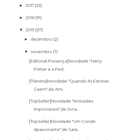
2017
(53)
►
2016
(91)
►
2015
(127)
▼
dezembro
(2)
►
novembro
(7)
▼
[Editorial Presença]Novidade "Harry
Potter e a Ped...
[Planeta]Novidade "Quando As Estrelas
Caem",de Ami...
[TopSeller]Novidade "Amizades
Improváveis",de Jona...
[TopSeller]Novidade "Um Conde
Apaixonante",de Sara...