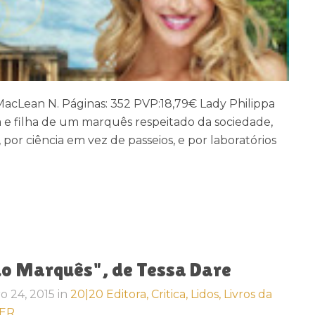
acLean N. Páginas: 352 PVP:18,79€ Lady Philippa
a e filha de um marquês respeitado da sociedade,
 por ciência em vez de passeios, e por laboratórios
do Marquês", de Tessa Dare
ro 24, 2015
in
20|20 Editora,
Critica,
Lidos,
Livros da
ER,