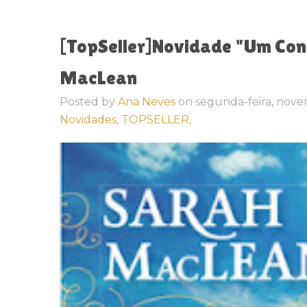
[TopSeller]Novidade "Um Co
MacLean
Posted by
Ana Neves
on
segunda-feira, nove
Novidades,
TOPSELLER,