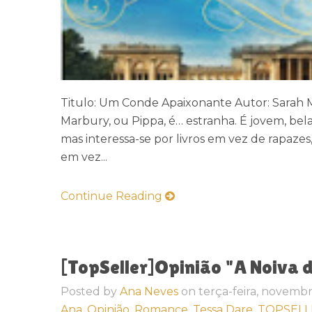
Titulo: Um Conde Apaixonante Autor: Sarah M
Marbury, ou Pippa, é… estranha. É jovem, bel
mas interessa-se por livros em vez de rapazes,
em vez...
Continue Reading
[TopSeller]Opinião "A Noiva 
Posted by
Ana Neves
on
terça-feira, novemb
Ana,
Opinião,
Romance,
Tessa Dare,
TOPSELL