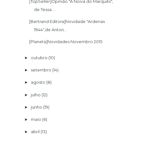
[TopSeller]Opinião "A Noiva do Marquês",
de Tessa ...
[Bertrand Editora]Novidade "Ardenas
1944",de Anton...
[Planeta]Novidades Novembro 2015
outubro
(10)
►
setembro
(14)
►
agosto
(8)
►
julho
(12)
►
junho
(19)
►
maio
(6)
►
abril
(13)
►