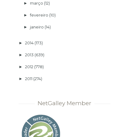
março
(12)
►
fevereiro
(10)
►
janeiro
(14)
►
2014
(173)
►
2013
(639)
►
2012
(778)
►
2011
(274)
►
NetGalley Member