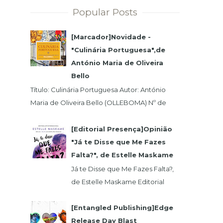
Popular Posts
[Marcador]Novidade -
"Culinária Portuguesa",de
António Maria de Oliveira
Bello
Título: Culinária Portuguesa Autor: António
Maria de Oliveira Bello (OLLEBOMA) Nº de
Páginas: 400 Preço (c/Iva): 19,95€ ISBN...
[Editorial Presença]Opinião
"Já te Disse que Me Fazes
Falta?", de Estelle Maskame
Já te Disse que Me Fazes Falta?,
de Estelle Maskame Editorial
Presença | Wook | Goodreadas
Uma última oportunidade para o
[Entangled Publishing]Edge
amor. P...
Release Day Blast