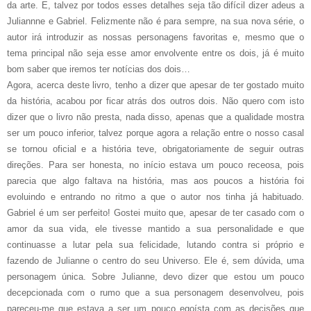
da arte. E, talvez por todos esses detalhes seja tão difícil dizer adeus a
Juliannne e Gabriel. Felizmente não é para sempre, na sua nova série, o
autor irá introduzir as nossas personagens favoritas e, mesmo que o
tema principal não seja esse amor envolvente entre os dois, já é muito
bom saber que iremos ter notícias dos dois…
Agora, acerca deste livro, tenho a dizer que apesar de ter gostado muito
da história, acabou por ficar atrás dos outros dois. Não quero com isto
dizer que o livro não presta, nada disso, apenas que a qualidade mostra
ser um pouco inferior, talvez porque agora a relação entre o nosso casal
se tornou oficial e a história teve, obrigatoriamente de seguir outras
direções. Para ser honesta, no início estava um pouco receosa, pois
parecia que algo faltava na história, mas aos poucos a história foi
evoluindo e entrando no ritmo a que o autor nos tinha já habituado.
Gabriel é um ser perfeito! Gostei muito que, apesar de ter casado com o
amor da sua vida, ele tivesse mantido a sua personalidade e que
continuasse a lutar pela sua felicidade, lutando contra si próprio e
fazendo de Julianne o centro do seu Universo. Ele é, sem dúvida, uma
personagem única. Sobre Julianne, devo dizer que estou um pouco
decepcionada com o rumo que a sua personagem desenvolveu, pois
pareceu-me que estava a ser um pouco egoísta com as decisões que