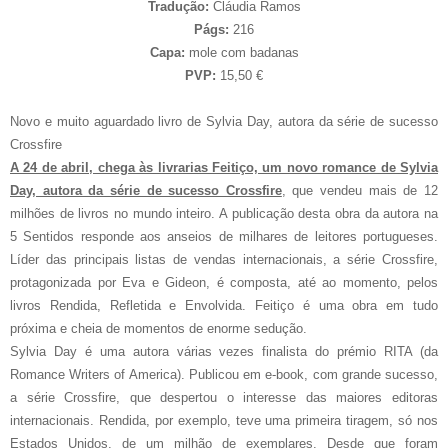
Tradução:
Cláudia Ramos
Págs:
216
Capa:
mole com badanas
PVP:
15,50 €
Novo e muito aguardado livro de Sylvia Day, autora da série de sucesso
Crossfire
A 24 de abril, chega às livrarias Feitiço, um novo romance de Sylvia
Day, autora da série de sucesso Crossfire
, que vendeu mais de 12
milhões de livros no mundo inteiro. A publicação desta obra da autora na
5 Sentidos responde aos anseios de milhares de leitores portugueses.
Líder das principais listas de vendas internacionais, a série Crossfire,
protagonizada por Eva e Gideon, é composta, até ao momento, pelos
livros Rendida, Refletida e Envolvida. Feitiço é uma obra em tudo
próxima e cheia de momentos de enorme sedução.
Sylvia Day é uma autora várias vezes finalista do prémio RITA (da
Romance Writers of America). Publicou em e-book, com grande sucesso,
a série Crossfire, que despertou o interesse das maiores editoras
internacionais. Rendida, por exemplo, teve uma primeira tiragem, só nos
Estados Unidos, de um milhão de exemplares. Desde que foram