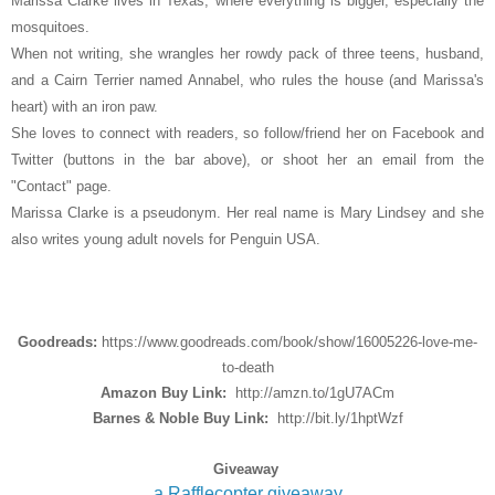
Marissa Clarke lives in Texas, where everything is bigger, especially the
mosquitoes.
When not writing, she wrangles her rowdy pack of three teens, husband,
and a Cairn Terrier named Annabel, who rules the house (and Marissa's
heart) with an iron paw.
She loves to connect with readers, so follow/friend her on Facebook and
Twitter (buttons in the bar above), or shoot her an email from the
"Contact" page.
Marissa Clarke is a pseudonym. Her real name is Mary Lindsey and she
also writes young adult novels for Penguin USA.
Goodreads:
https://www.goodreads.com/book/show/16005226-love-me-
to-death
Amazon Buy Link:
http://amzn.to/1gU7ACm
Barnes & Noble Buy Link:
http://bit.ly/1hptWzf
Giveaway
a Rafflecopter giveaway