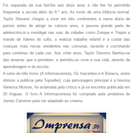
Foi separada da sua família aos doze anos e não lhe foi permitido
frequentar a escola além do 6.º ano. Ao invés de uma infância normal,
Taylor Stevens chegou a viver em três continentes e numa dúzia de
países antes de atingir os catorze anos, e passou grande parte da
adolescência a mendigar nas ruas de cidades como Zurique e Tóquio a
mando de líderes do culto, a realizar trabalho infantil e a cuidar das
crianças mais novas residentes nas comunas, lavando e cozinhando
para centenas de cada vez. Aos vinte anos, Taylor Stevens libertou-se
das amarras que a prendiam, e permitiu-se viver a sua vida, através da
aprendizagem e da escrita.
A série de três livros (A Informacionista, Os Inocentes e A Boneca, estes
últimos a publicar pela Topseller), cuja personagem principal é a heroína
Vanessa Munroe, foi aclamada pela crítica e já se encontra publicada em
20 línguas. O livro A Informacionista foi comprado pela produtora de
James Cameron para ser adaptado ao cinema.