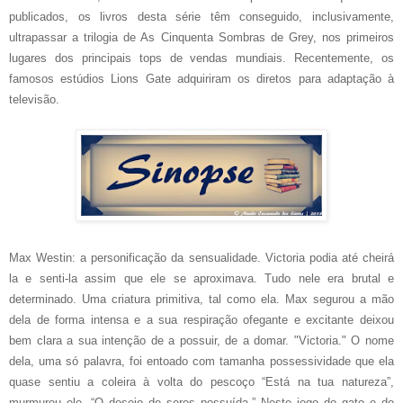
publicados, os livros desta série têm conseguido, inclusivamente,
ultrapassar a trilogia de As Cinquenta Sombras de Grey, nos primeiros
lugares dos principais tops de vendas mundiais. Recentemente, os
famosos estúdios Lions Gate adquiriram os diretos para adaptação à
televisão.
Max Westin: a personificação da sensualidade. Victoria podia até cheirá
la e senti-la assim que ele se aproximava. Tudo nele era brutal e
determinado. Uma criatura primitiva, tal como ela. Max segurou a mão
dela de forma intensa e a sua respiração ofegante e excitante deixou
bem clara a sua intenção de a possuir, de a domar. "Victoria." O nome
dela, uma só palavra, foi entoado com tamanha possessividade que ela
quase sentiu a coleira à volta do pescoço “Está na tua natureza”,
murmurou ele. “O desejo de seres possuída.” Neste jogo do gato e do