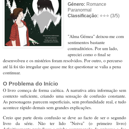
Género:
Romance
Paranormal
Classificação:
⭐⭐⭐ (3/5)
"Alma Gémea" deixou-me com
sentimentos bastante
contraditórios. Por um lado,
apreciei como o final se
desenvolveu e os mistérios foram resolvidos. Por outro, o percurso
até lá foi tão irregular que quase me fez questionar se valia a pena
continuar.
O Problema do Início
O livro começa de forma caótica. A narrativa atira informação sem
contexto suficiente, criando uma sensação de confusão constante.
As personagens parecem superficiais, sem profundidade real, e tudo
acontece rápido demais sem grandes explicações.
Creio que parte desta confusão se deve ao facto de ser o segundo
livro da série. Não ter lido "Noiva" (o primeiro livro)
definitivamente prejudicou a minha compreensão do universo e das