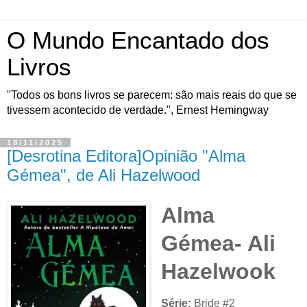
O Mundo Encantado dos
Livros
"Todos os bons livros se parecem: são mais reais do que se
tivessem acontecido de verdade.", Ernest Hemingway
18/11/2025
[Desrotina Editora]Opinião "Alma
Gémea", de Ali Hazelwood
Alma
Gémea- Ali
Hazelwook
Série:
Bride #2