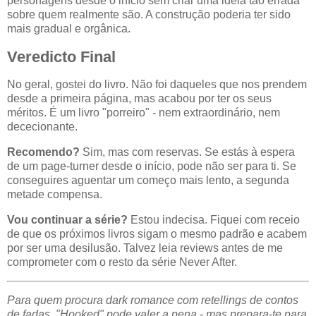
personagens desde o início sem criar uma ideia tão errada
sobre quem realmente são. A construção poderia ter sido
mais gradual e orgânica.
Veredicto Final
No geral, gostei do livro. Não foi daqueles que nos prendem
desde a primeira página, mas acabou por ter os seus
méritos. É um livro "porreiro" - nem extraordinário, nem
dececionante.
Recomendo?
Sim, mas com reservas. Se estás à espera
de um page-turner desde o início, pode não ser para ti. Se
conseguires aguentar um começo mais lento, a segunda
metade compensa.
Vou continuar a série?
Estou indecisa. Fiquei com receio
de que os próximos livros sigam o mesmo padrão e acabem
por ser uma desilusão. Talvez leia reviews antes de me
comprometer com o resto da série Never After.
Para quem procura dark romance com retellings de contos
de fadas, "Hooked" pode valer a pena - mas prepara-te para