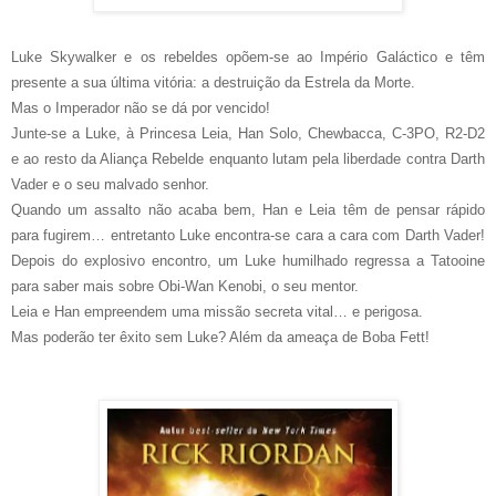
Luke Skywalker e os rebeldes opõem-se ao Império Galáctico e têm
presente a sua última vitória: a destruição da Estrela da Morte.
Mas o Imperador não se dá por vencido!
Junte-se a Luke, à Princesa Leia, Han Solo, Chewbacca, C-3PO, R2-D2
e ao resto da Aliança Rebelde enquanto lutam pela liberdade contra Darth
Vader e o seu malvado senhor.
Quando um assalto não acaba bem, Han e Leia têm de pensar rápido
para fugirem… entretanto Luke encontra-se cara a cara com Darth Vader!
Depois do explosivo encontro, um Luke humilhado regressa a Tatooine
para saber mais sobre Obi-Wan Kenobi, o seu mentor.
Leia e Han empreendem uma missão secreta vital… e perigosa.
Mas poderão ter êxito sem Luke? Além da ameaça de Boba Fett!