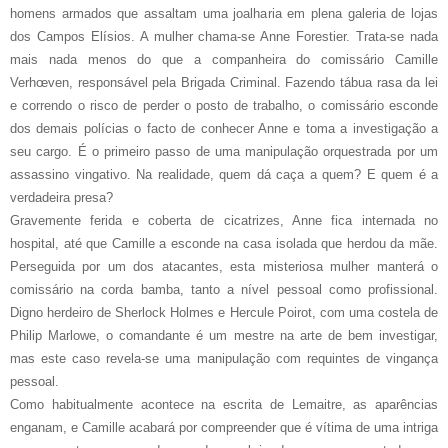
homens armados que assaltam uma joalharia em plena galeria de lojas
dos Campos Elísios. A mulher chama-se Anne Forestier. Trata-se nada
mais nada menos do que a companheira do comissário Camille
Verhœven, responsável pela Brigada Criminal. Fazendo tábua rasa da lei
e correndo o risco de perder o posto de trabalho, o comissário esconde
dos demais polícias o facto de conhecer Anne e toma a investigação a
seu cargo. É o primeiro passo de uma manipulação orquestrada por um
assassino vingativo. Na realidade, quem dá caça a quem? E quem é a
verdadeira presa?
Gravemente ferida e coberta de cicatrizes, Anne fica internada no
hospital, até que Camille a esconde na casa isolada que herdou da mãe.
Perseguida por um dos atacantes, esta misteriosa mulher manterá o
comissário na corda bamba, tanto a nível pessoal como profissional.
Digno herdeiro de Sherlock Holmes e Hercule Poirot, com uma costela de
Philip Marlowe, o comandante é um mestre na arte de bem investigar,
mas este caso revela-se uma manipulação com requintes de vingança
pessoal.
Como habitualmente acontece na escrita de Lemaitre, as aparências
enganam, e Camille acabará por compreender que é vítima de uma intriga