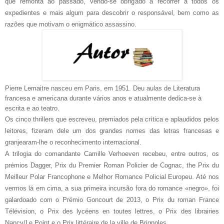
que remonta ao passado, vendo-se obrigado a recorrer a todos os
expedientes e mais algum para descobrir o responsável, bem como as
razões que motivam o enigmático assassino.
Pierre Lemaitre nasceu em Paris, em 1951. Deu aulas de Literatura
francesa e americana durante vários anos e atualmente dedica-se à
escrita e ao teatro.
Os cinco thrillers que escreveu, premiados pela crítica e aplaudidos pelos
leitores, fizeram dele um dos grandes nomes das letras francesas e
granjearam-lhe o reconhecimento internacional.
A trilogia do comandante Camille Verhoeven recebeu, entre outros, os
prémios Dagger, Prix du Premier Roman Policier de Cognac, the Prix du
Meilleur Polar Francophone e Melhor Romance Policial Europeu. Até nos
vermos lá em cima, a sua primeira incursão fora do romance «negro», foi
galardoado com o Prémio Goncourt de 2013, o Prix du roman France
Télévision, o Prix des lycéens en toutes lettres, o Prix des librairies
Nancy/Le Point e o Prix littéraire de la ville de Brignoles.