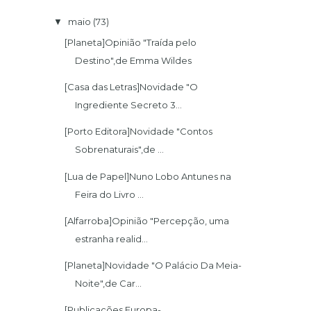
maio
(73)
▼
[Planeta]Opinião "Traída pelo
Destino",de Emma Wildes
[Casa das Letras]Novidade "O
Ingrediente Secreto 3...
[Porto Editora]Novidade "Contos
Sobrenaturais",de ...
[Lua de Papel]Nuno Lobo Antunes na
Feira do Livro ...
[Alfarroba]Opinião "Percepção, uma
estranha realid...
[Planeta]Novidade "O Palácio Da Meia-
Noite",de Car...
[Publicações Europa-