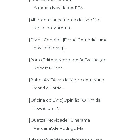
América]Novidades PEA
[Alfarroba]Lançamento do livro "No
Reino da Matemá...
[Divina Comédia]Divina Comédia, uma
nova editora q...
[Porto Editora]Novidade "A Evasão",de
Robert Mucha...
[Babel]ANITA vai de Metro com Nuno
Markl e Patríci...
[Oficina do Livro]Opinião "O Fim da
Inocência II",...
[Quetzal]Novidade "Cinerama
Peruana",de Rodrigo Ma...