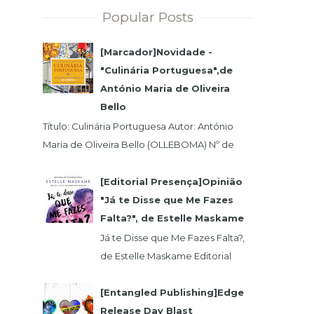
Popular Posts
[Marcador]Novidade -
"Culinária Portuguesa",de
António Maria de Oliveira
Bello
Título: Culinária Portuguesa Autor: António
Maria de Oliveira Bello (OLLEBOMA) Nº de
Páginas: 400 Preço (c/Iva): 19,95€ ISBN...
[Editorial Presença]Opinião
"Já te Disse que Me Fazes
Falta?", de Estelle Maskame
Já te Disse que Me Fazes Falta?,
de Estelle Maskame Editorial
Presença | Wook | Goodreadas
Uma última oportunidade para o
[Entangled Publishing]Edge
amor. P...
Release Day Blast