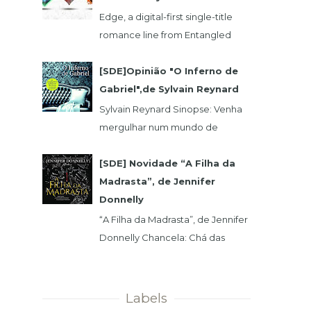
Edge, a digital-first single-title
romance line from Entangled
Publishing, takes its lead from our
popular Select imprint but gives
[SDE]Opinião "O Inferno de
its...
Gabriel",de Sylvain Reynard
Sylvain Reynard Sinopse: Venha
mergulhar num mundo de
obsessões, segredos e prazeres
sem limites....
[SDE] Novidade “A Filha da
Madrasta”, de Jennifer
Donnelly
“A Filha da Madrasta”, de Jennifer
Donnelly Chancela: Chá das
Cinco Data 1ª Edição: 15/11/2019 Nº
de Páginas: 320 Isabelle dev...
Labels