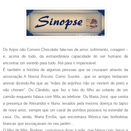
Os Anjos não Comem Chocolate fala-nos de amor, sofrimento, coragem –
e, acima de tudo, da extraordinária capacidade do ser humano de
encontrar um sentido para tudo. Até para o impensável.
É também a história de algumas pessoas que se cruzaram através da
associação A Nossa Âncora. Como Suzete , que os amigos tentavam
animar dizendo-lhe que as “mães de anjinhos não se vestem de preto e
não choram”. Ou Cândido, que fez o luto do filho ao volante de um
camião enquanto falava com Mila ao telefone. Ou Maria José, que sentia
a presença de Alexandra e Nuno, levados pela mesma doença no lapso
de nove anos, sempre que um casal de pombos pousava no estendal da
casa. Ou, ainda, Maria Emília, que encontrava Mónica nas borboletas
brancas que esvoaçavam no seu jardim…
O filho de Mila, Rodrigo, costumava dizer à mãe, que falava com Jesus e