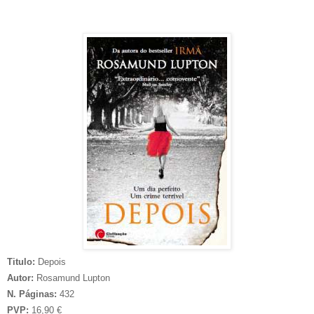
Titulo:
Depois
Autor:
Rosamund Lupton
N. Páginas:
432
PVP:
16,90 €