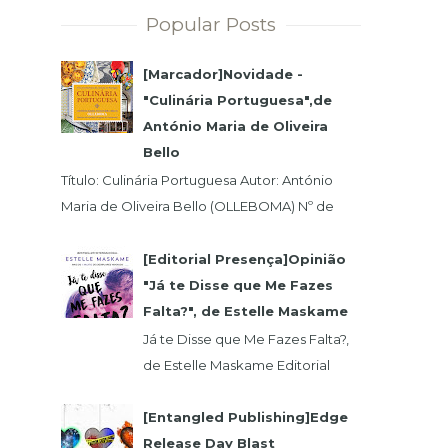
Popular Posts
[Marcador]Novidade -
"Culinária Portuguesa",de
António Maria de Oliveira
Bello
Título: Culinária Portuguesa Autor: António
Maria de Oliveira Bello (OLLEBOMA) Nº de
Páginas: 400 Preço (c/Iva): 19,95€ ISBN...
[Editorial Presença]Opinião
"Já te Disse que Me Fazes
Falta?", de Estelle Maskame
Já te Disse que Me Fazes Falta?,
de Estelle Maskame Editorial
Presença | Wook | Goodreadas
Uma última oportunidade para o
[Entangled Publishing]Edge
amor. P...
Release Day Blast