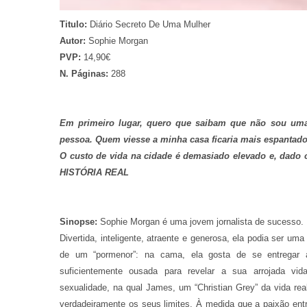
Titulo:
Diário Secreto De Uma Mulher
Autor:
Sophie Morgan
PVP:
14,90€
N. Páginas:
288
Em primeiro lugar, quero que saibam que não sou um
pessoa. Quem viesse a minha casa ficaria mais espantad
O custo de vida na cidade é demasiado elevado e, da
HISTÓRIA REAL
Sinopse:
Sophie Morgan é uma jovem jornalista de sucesso.
Divertida, inteligente, atraente e generosa, ela podia ser
de um “pormenor”: na cama, ela gosta de se entrega
suficientemente ousada para revelar a sua arrojada vida
sexualidade, na qual James, um “Christian Grey” da vida re
verdadeiramente os seus limites. À medida que a paixão entr