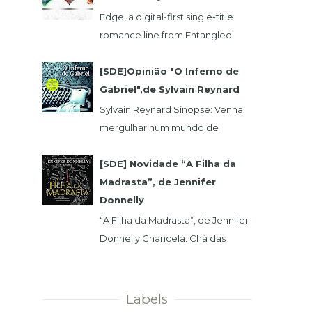
Edge, a digital-first single-title
romance line from Entangled
Publishing, takes its lead from our
popular Select imprint but gives
[SDE]Opinião "O Inferno de
its...
Gabriel",de Sylvain Reynard
Sylvain Reynard Sinopse: Venha
mergulhar num mundo de
obsessões, segredos e prazeres
sem limites....
[SDE] Novidade “A Filha da
Madrasta”, de Jennifer
Donnelly
“A Filha da Madrasta”, de Jennifer
Donnelly Chancela: Chá das
Cinco Data 1ª Edição: 15/11/2019 Nº
de Páginas: 320 Isabelle dev...
Labels