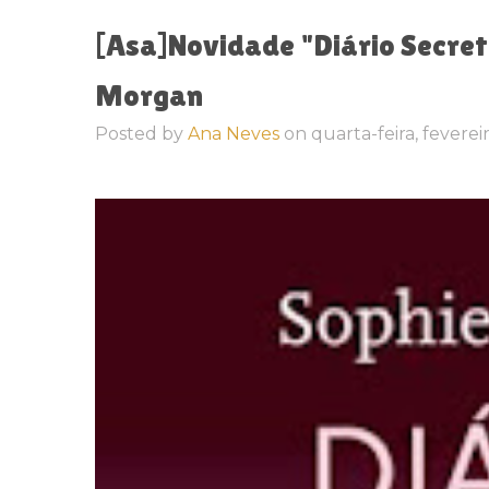
[Asa]Novidade "Diário Secre
Morgan
Posted by
Ana Neves
on
quarta-feira, feverei