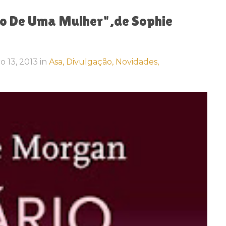
to De Uma Mulher",de Sophie
ro 13, 2013
in
Asa,
Divulgação,
Novidades,