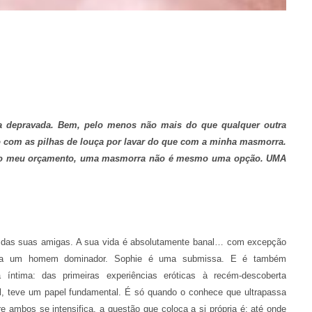
a depravada. Bem, pelo menos não mais do que qualquer outra
o com as pilhas de louça por lavar do que com a minha masmorra.
do o meu orçamento, uma masmorra não é mesmo uma opção.
UMA
 uma das suas amigas. A sua vida é absolutamente banal… com excepção
r a um homem dominador. Sophie é uma submissa. E é também
 íntima: das primeiras experiências eróticas à recém-descoberta
al, teve um papel fundamental. É só quando o conhece que ultrapassa
e ambos se intensifica, a questão que coloca a si própria é: até onde