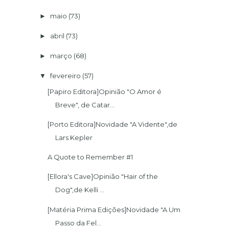
maio
(73)
►
abril
(73)
►
março
(68)
►
fevereiro
(57)
▼
[Papiro Editora]Opinião "O Amor é
Breve", de Catar...
[Porto Editora]Novidade "A Vidente",de
Lars Kepler
A Quote to Remember #1
[Ellora's Cave]Opinião "Hair of the
Dog",de Kelli ...
[Matéria Prima Edições]Novidade "A Um
Passo da Fel...