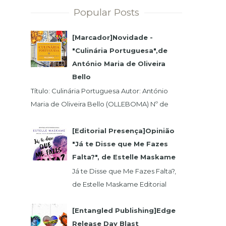
Popular Posts
[Marcador]Novidade -
"Culinária Portuguesa",de
António Maria de Oliveira
Bello
Título: Culinária Portuguesa Autor: António
Maria de Oliveira Bello (OLLEBOMA) Nº de
Páginas: 400 Preço (c/Iva): 19,95€ ISBN...
[Editorial Presença]Opinião
"Já te Disse que Me Fazes
Falta?", de Estelle Maskame
Já te Disse que Me Fazes Falta?,
de Estelle Maskame Editorial
Presença | Wook | Goodreadas
Uma última oportunidade para o
[Entangled Publishing]Edge
amor. P...
Release Day Blast