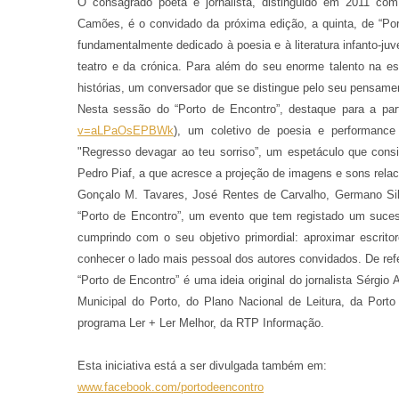
O consagrado poeta e jornalista, distinguido em 2011 com 
Camões, é o convidado da próxima edição, a quinta, de “Por
fundamentalmente dedicado à poesia e à literatura infanto-juve
teatro e da crónica. Para além do seu enorme talento na es
histórias, um conversador que se distingue pelo seu pensame
Nesta sessão do “Porto de Encontro”, destaque para a part
v=aLPaOsEPBWk
), um coletivo de poesia e performance
"Regresso devagar ao teu sorriso”, um espetáculo que cons
Pedro Piaf, a que acresce a projeção de imagens e sons rela
Gonçalo M. Tavares, José Rentes de Carvalho, Germano Sil
“Porto de Encontro”, um evento que tem registado um suces
cumprindo com o seu objetivo primordial: aproximar escrito
conhecer o lado mais pessoal dos autores convidados. De refer
“Porto de Encontro” é uma ideia original do jornalista Sérg
Municipal do Porto, do Plano Nacional de Leitura, da Port
programa Ler + Ler Melhor, da RTP Informação.
Esta iniciativa está a ser divulgada também em:
www.facebook.com/portodeencontro