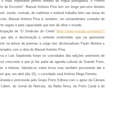
o mais importante prémio literário de língua portuguesa, o Prémio
to de Encontro”. Manuel António Pina tem um longo percurso literário
nil, sendo, contudo, de sublinhar o notável trabalho feito nas áreas do
crita, Manuel António Pina é, também, um extraordinário contador de
nto arguto e pela capacidade que tem de olhar o mundo.
icipação de “O Sindicato do Credo” (
http://www.youtube.com/watch?
 que alia a declamação à vertente multimédia, que vai apresentar
iste na leitura de poemas a cargo dos declamadores Paulo Moreira e
cionados com a obra de Manuel António Pina.
va e Luis Sepúlveda foram os convidados das edições anteriores de
so crescente e que já faz parte da agenda cultural do Grande Porto,
res e leitores, falando-se sobre livros mas também procurando dar a
ir que, em abril (dia 15), o convidado será António Mega Ferreira.
io Almeida e promovida pelo Grupo Porto Editora com o apoio da Câmara
o Cálem, do Jornal de Notícias, da Rádio Nova, do Porto Canal e do