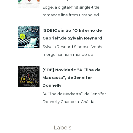
Edge, a digital-first single-title
romance line from Entangled
Publishing, takes its lead from our
popular Select imprint but gives
[SDE]Opinião "O Inferno de
its...
Gabriel",de Sylvain Reynard
Sylvain Reynard Sinopse: Venha
mergulhar num mundo de
obsessões, segredos e prazeres
sem limites....
[SDE] Novidade “A Filha da
Madrasta”, de Jennifer
Donnelly
“A Filha da Madrasta”, de Jennifer
Donnelly Chancela: Chá das
Cinco Data 1ª Edição: 15/11/2019 Nº
de Páginas: 320 Isabelle dev...
Labels