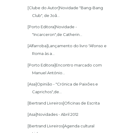
[Clube do Autor]Novidade "Bang-Bang
Club", de Joã...
[Porto Editora]Novidade -
"Incarceron",de Catherin...
[Alfarroba]Lançamento do livro "Afonso e
Roma às a...
[Porto Editora]Encontro marcado com
Manuel António...
[Asa]Opinião - "Crónica de Paixões e
Caprichos",de...
[Asa]Novidades - Abril 2012
[Bertrand Livreiros]Agenda cultural