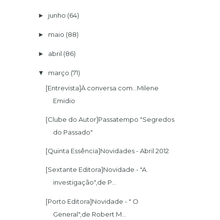
junho
(64)
►
maio
(88)
►
abril
(86)
►
março
(71)
▼
[Entrevista]À conversa com...Milene
Emidio
[Clube do Autor]Passatempo "Segredos
do Passado"
[Quinta Essência]Novidades - Abril 2012
[Sextante Editora]Novidade - "A
investigação",de P...
[Porto Editora]Novidade - " O
General",de Robert M...