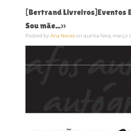
[Bertrand Livreiros]Eventos 
Posted by
Ana Neves
on
quinta-feira, março 