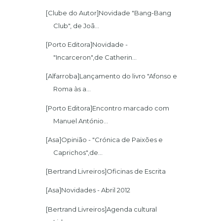
[Clube do Autor]Novidade "Bang-Bang
Club", de Joã...
[Porto Editora]Novidade -
"Incarceron",de Catherin...
[Alfarroba]Lançamento do livro "Afonso e
Roma às a...
[Porto Editora]Encontro marcado com
Manuel António...
[Asa]Opinião - "Crónica de Paixões e
Caprichos",de...
[Asa]Novidades - Abril 2012
[Bertrand Livreiros]Agenda cultural