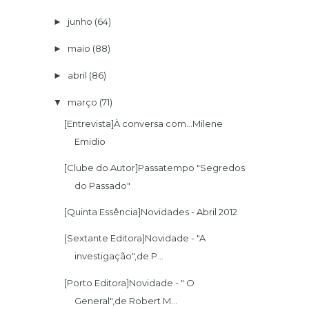
junho
(64)
►
maio
(88)
►
abril
(86)
►
março
(71)
▼
[Entrevista]À conversa com...Milene
Emidio
[Clube do Autor]Passatempo "Segredos
do Passado"
[Quinta Essência]Novidades - Abril 2012
[Sextante Editora]Novidade - "A
investigação",de P...
[Porto Editora]Novidade - " O
General",de Robert M...