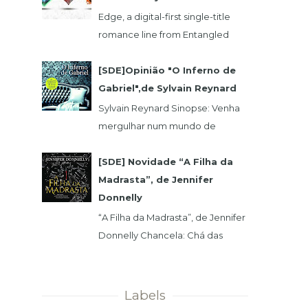
Edge, a digital-first single-title
romance line from Entangled
Publishing, takes its lead from our
popular Select imprint but gives
[SDE]Opinião "O Inferno de
its...
Gabriel",de Sylvain Reynard
Sylvain Reynard Sinopse: Venha
mergulhar num mundo de
obsessões, segredos e prazeres
sem limites....
[SDE] Novidade “A Filha da
Madrasta”, de Jennifer
Donnelly
“A Filha da Madrasta”, de Jennifer
Donnelly Chancela: Chá das
Cinco Data 1ª Edição: 15/11/2019 Nº
de Páginas: 320 Isabelle dev...
Labels