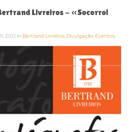
Bertrand Livreiros - «Socorro!
01, 2012
in
Bertrand Livreiros,
Divulgação,
Eventos,