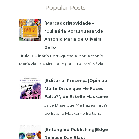
Popular Posts
[Marcador]Novidade -
"Culinária Portuguesa",de
António Maria de Oliveira
Bello
Título: Culinária Portuguesa Autor: António
Maria de Oliveira Bello (OLLEBOMA) Nº de
Páginas: 400 Preço (c/Iva): 19,95€ ISBN...
[Editorial Presença]Opinião
"Já te Disse que Me Fazes
Falta?", de Estelle Maskame
Já te Disse que Me Fazes Falta?,
de Estelle Maskame Editorial
Presença | Wook | Goodreadas
Uma última oportunidade para o
[Entangled Publishing]Edge
amor. P...
Release Day Blast