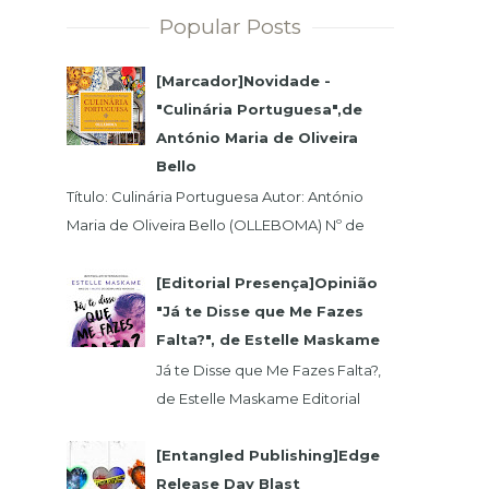
Popular Posts
[Marcador]Novidade -
"Culinária Portuguesa",de
António Maria de Oliveira
Bello
Título: Culinária Portuguesa Autor: António
Maria de Oliveira Bello (OLLEBOMA) Nº de
Páginas: 400 Preço (c/Iva): 19,95€ ISBN...
[Editorial Presença]Opinião
"Já te Disse que Me Fazes
Falta?", de Estelle Maskame
Já te Disse que Me Fazes Falta?,
de Estelle Maskame Editorial
Presença | Wook | Goodreadas
Uma última oportunidade para o
[Entangled Publishing]Edge
amor. P...
Release Day Blast