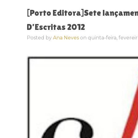
[Porto Editora]Sete lançamen
D’Escritas 2012
Posted by
Ana Neves
on
quinta-feira, feverei