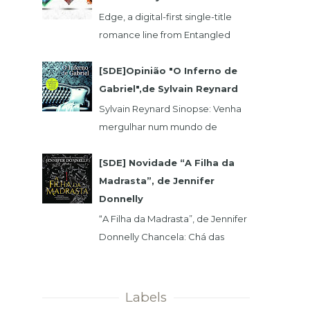
Edge, a digital-first single-title
romance line from Entangled
Publishing, takes its lead from our
popular Select imprint but gives
[SDE]Opinião "O Inferno de
its...
Gabriel",de Sylvain Reynard
Sylvain Reynard Sinopse: Venha
mergulhar num mundo de
obsessões, segredos e prazeres
sem limites....
[SDE] Novidade “A Filha da
Madrasta”, de Jennifer
Donnelly
“A Filha da Madrasta”, de Jennifer
Donnelly Chancela: Chá das
Cinco Data 1ª Edição: 15/11/2019 Nº
de Páginas: 320 Isabelle dev...
Labels