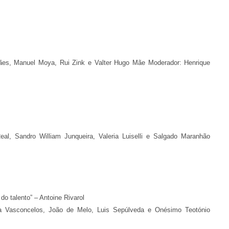
hães, Manuel Moya, Rui Zink e Valter Hugo Mãe Moderador: Henrique
al, Sandro William Junqueira, Valeria Luiselli e Salgado Maranhão
o talento” – Antoine Rivarol
na Vasconcelos, João de Melo, Luis Sepúlveda e Onésimo Teotónio