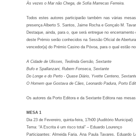
Às vezes o Mar não Chega, de Sofia Marrecas Ferreira.
Todos estes autores participarão também nas várias mesas 
presença Alberto S. Santos, Jaime Rocha e Gonçalo M. Tavar
Destaque, ainda, para o, que será entregue no encerramento
deste Prémio serão conhecidos na Sessão Oficial de Abertura 
vencedor(a) do Prémio Casino da Póvoa, para o qual estão nom
A Cidade de Ulisses, Teolinda Gersão, Sextante
Bufo e Spallanzani, Rubem Fonseca, Sextante
Do Longe e do Perto - Quase Diário, Yvette Centeno, Sextant
O Homem que Gostava de Cães, Leonardo Padura, Porto Edit
Os autores da Porto Editora e da Sextante Editora nas mesas
MESA 1
Dia 23 de Fevereiro, quinta-feira, 17h00 (Auditório Municipal)
Tema: “A Escrita é um risco total” – Eduardo Lourenço
Participantes: Almeida Faria, Ana Paula Tavares, Eduardo 