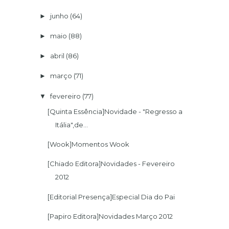
junho
(64)
►
maio
(88)
►
abril
(86)
►
março
(71)
►
fevereiro
(77)
▼
[Quinta Essência]Novidade - "Regresso a
Itália",de...
[Wook]Momentos Wook
[Chiado Editora]Novidades - Fevereiro
2012
[Editorial Presença]Especial Dia do Pai
[Papiro Editora]Novidades Março 2012