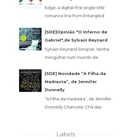
Edge, a digital-first single-title
romance line from Entangled
Publishing, takes its lead from our
popular Select imprint but gives
[SDE]Opinião "O Inferno de
its...
Gabriel",de Sylvain Reynard
Sylvain Reynard Sinopse: Venha
mergulhar num mundo de
obsessões, segredos e prazeres
sem limites....
[SDE] Novidade “A Filha da
Madrasta”, de Jennifer
Donnelly
“A Filha da Madrasta”, de Jennifer
Donnelly Chancela: Chá das
Cinco Data 1ª Edição: 15/11/2019 Nº
de Páginas: 320 Isabelle dev...
Labels