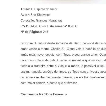
Titulo:
O Espírito do Amor
Autor:
Ben Sherwood
Colecção:
Grandes Narrativas
P.V.P.:
14,90 € --->
Esta semana*
8,90 €
Nº de Páginas:
248
Sinopse:
A leitura deste romance de Ben Sherwood deixa-n
amor vence a morte. Charlie St. Cloud veio a sabê-lo de du
irmão mais novo, depois, com Tess, o seu grande amor. Qua
para o outro lado da vida, Charlie promete-lhe que nunca o 
fictícia a fronteira entre a vida e a morte, e possível o se
assim, naquela espécie de limbo, se Tess nunca tivesse apa
por aquela mulher fascinante, deixou que ela lhe mostrasse o
com maior nitidez, a ponte que atravessa.
*Semana de 6 a 12 de Fevereiro.