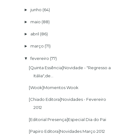
junho
(64)
►
maio
(88)
►
abril
(86)
►
março
(71)
►
fevereiro
(77)
▼
[Quinta Essência]Novidade - "Regresso a
Itália",de...
[Wook]Momentos Wook
[Chiado Editora]Novidades - Fevereiro
2012
[Editorial Presença]Especial Dia do Pai
[Papiro Editora]Novidades Março 2012