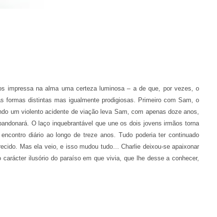
os impressa na alma uma certeza luminosa – a de que, por vezes, o
as formas distintas mas igualmente prodigiosas. Primeiro com Sam, o
ndo um violento acidente de viação leva Sam, com apenas doze anos,
abandonará. O laço inquebrantável que une os dois jovens irmãos torna
u encontro diário ao longo de treze anos. Tudo poderia ter continuado
recido. Mas ela veio, e isso mudou tudo… Charlie deixou-se apaixonar
 carácter ilusório do paraíso em que vivia, que lhe desse a conhecer,