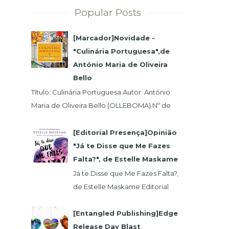
Popular Posts
[Marcador]Novidade -
"Culinária Portuguesa",de
António Maria de Oliveira
Bello
Título: Culinária Portuguesa Autor: António
Maria de Oliveira Bello (OLLEBOMA) Nº de
Páginas: 400 Preço (c/Iva): 19,95€ ISBN...
[Editorial Presença]Opinião
"Já te Disse que Me Fazes
Falta?", de Estelle Maskame
Já te Disse que Me Fazes Falta?,
de Estelle Maskame Editorial
Presença | Wook | Goodreadas
Uma última oportunidade para o
[Entangled Publishing]Edge
amor. P...
Release Day Blast