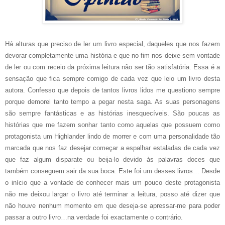
Há alturas que preciso de ler um livro especial, daqueles que nos fazem
devorar completamente uma história e que no fim nos deixe sem vontade
de ler ou com receio da próxima leitura não ser tão satisfatória. Essa é a
sensação que fica sempre comigo de cada vez que leio um livro desta
autora. Confesso que depois de tantos livros lidos me questiono sempre
porque demorei tanto tempo a pegar nesta saga. As suas personagens
são sempre fantásticas e as histórias inesquecíveis. São poucas as
histórias que me fazem sonhar tanto como aquelas que possuem como
protagonista um Highlander lindo de morrer e com uma personalidade tão
marcada que nos faz desejar começar a espalhar estaladas de cada vez
que faz algum disparate ou beija-lo devido às palavras doces que
também conseguem sair da sua boca. Este foi um desses livros…
Desde
o início que a vontade de conhecer mais um pouco deste protagonista
não me deixou largar o livro até terminar a leitura, posso até dizer que
não houve nenhum momento em que deseja-se apressar-me para poder
passar a outro livro…na verdade foi exactamente o contrário.