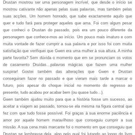
Drustan mostrou ser uma personagem incrível, que desde o início se
mostrou cativante não apenas pelas suas palavras, mas também pelas
suas acções. Um homem honrado, que sabe exactamente aquilo que
quer e tudo fará para proteger aqueles que ama. Foi com algum pesar
que conheci o Drustan do passado, pois era um pouco diferente da
personagem que conhece-mos ao início. Um pouco mais imaturo e com
muita vontade de fazer cumprir a sua palavra e por isso foi com muita
satisfação que verifiquei que Gwen era uma mulher à sua altura. A minha
parte favorita? Sem dúvida o momento que em se pronunciam os votos
de casamento Druídas…palavras mágicas que fazem uma mulher
suspirar! Gostei também das alterações que Gwen e Drustan
conseguiram fazer no passado e que vieram mais tarde a marcar o
futuro, pois apesar do choque inicial no momento do regresso ao
presente, tudo acabou por acabar bem (ou quase tudo…).
Gwen também ajudou muito para que a história fosse um sucesso, ao
aceitar a viagem ao passado, tornou-se ela mesma na figura central que
fez com que tudo fosse possível. Foi graças à sua enorme paciência e
amor por aquele homem maravilhoso que conseguiu cumprir a sua
missão. A sua cena mais marcante foi o momento em que conseguiu que
Drustan se lembrasse dela, algo pelo qual foi lutando ao longo do livro