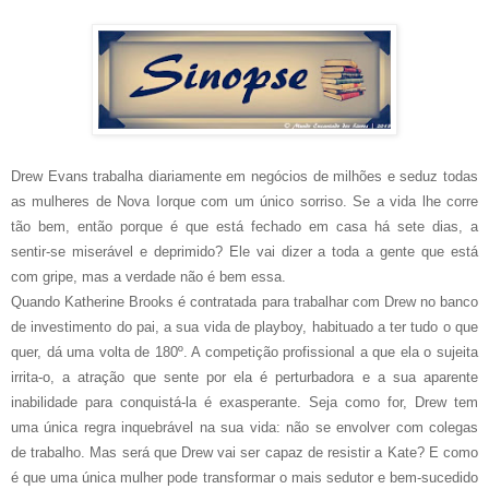
Drew Evans trabalha diariamente em negócios de milhões e seduz todas
as mulheres de Nova Iorque com um único sorriso. Se a vida lhe corre
tão bem, então porque é que está fechado em casa há sete dias, a
sentir-se miserável e deprimido? Ele vai dizer a toda a gente que está
com gripe, mas a verdade não é bem essa.
Quando Katherine Brooks é contratada para trabalhar com Drew no banco
de investimento do pai, a sua vida de playboy, habituado a ter tudo o que
quer, dá uma volta de 180º. A competição profissional a que ela o sujeita
irrita-o, a atração que sente por ela é perturbadora e a sua aparente
inabilidade para conquistá-la é exasperante. Seja como for, Drew tem
uma única regra inquebrável na sua vida: não se envolver com colegas
de trabalho. Mas será que Drew vai ser capaz de resistir a Kate? E como
é que uma única mulher pode transformar o mais sedutor e bem-sucedido