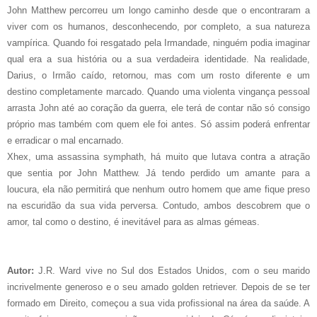
John Matthew percorreu um longo caminho desde que o encontraram a
viver com os humanos, desconhecendo, por completo, a sua natureza
vampírica. Quando foi resgatado pela Irmandade, ninguém podia imaginar
qual era a sua história ou a sua verdadeira identidade. Na realidade,
Darius, o Irmão caído, retornou, mas com um rosto diferente e um
destino completamente marcado. Quando uma violenta vingança pessoal
arrasta John até ao coração da guerra, ele terá de contar não só consigo
próprio mas também com quem ele foi antes. Só assim poderá enfrentar
e erradicar o mal encarnado.
Xhex, uma assassina symphath, há muito que lutava contra a atração
que sentia por John Matthew. Já tendo perdido um amante para a
loucura, ela não permitirá que nenhum outro homem que ame fique preso
na escuridão da sua vida perversa. Contudo, ambos descobrem que o
amor, tal como o destino, é inevitável para as almas gémeas.
Autor:
J.R. Ward vive no Sul dos Estados Unidos, com o seu marido
incrivelmente generoso e o seu amado golden retriever. Depois de se ter
formado em Direito, começou a sua vida profissional na área da saúde. A