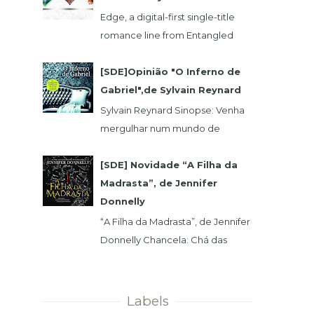
Edge, a digital-first single-title
romance line from Entangled
Publishing, takes its lead from our
popular Select imprint but gives
[SDE]Opinião "O Inferno de
its...
Gabriel",de Sylvain Reynard
Sylvain Reynard Sinopse: Venha
mergulhar num mundo de
obsessões, segredos e prazeres
sem limites....
[SDE] Novidade “A Filha da
Madrasta”, de Jennifer
Donnelly
“A Filha da Madrasta”, de Jennifer
Donnelly Chancela: Chá das
Cinco Data 1ª Edição: 15/11/2019 Nº
de Páginas: 320 Isabelle dev...
Labels