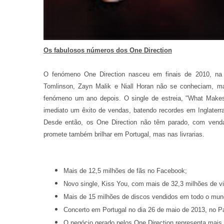
Os fabulosos números dos One Direction
O fenómeno One Direction nasceu em finais de 2010, na 
Tomlinson, Zayn Malik e Niall Horan não se conheciam, m
fenómeno um ano depois. O single de estreia, "What Makes 
imediato um êxito de vendas, batendo recordes em Inglaterra
Desde então, os One Direction não têm parado, com vendas
promete também brilhar em Portugal, mas nas livrarias.
Mais de 12,5 milhões de fãs no Facebook;
Novo single, Kiss You, com mais de 32,3 milhões de v
Mais de 15 milhões de discos vendidos em todo o mund
Concerto em Portugal no dia 26 de maio de 2013, no Pa
O negócio gerado pelos One Direction representa mais 