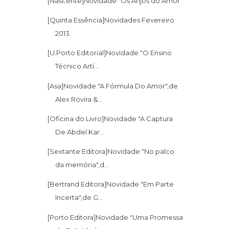
[Nascente]Novidade "Os Anjos do Amor‏"
[Quinta Essência]Novidades Fevereiro
2013
[U.Porto Editorial]Novidade "O Ensino
Técnico Artí...
[Asa]Novidade "A Fórmula Do Amor",de
Alex Rovira &...
[Oficina do Livro]Novidade "A Captura
De Abdel Kar...
[Sextante Editora]Novidade "No palco
da memória",d...
[Bertrand Editora]Novidade "Em Parte
Incerta",de G...
[Porto Editora]Novidade "Uma Promessa