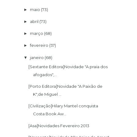
maio
(73)
►
abril
(73)
►
março
(68)
►
fevereiro
(57)
►
janeiro
(68)
▼
[Sextante Editora]Novidade "A praia dos
afogados",...
[Porto Editora]Novidade "A Paixão de
K",de Miguel ...
[Civilização]Hilary Mantel conquista
Costa Book Aw...
[Asa]Novidades Fevereiro 2013