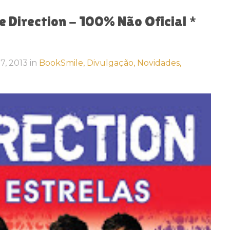
 Direction - 100% Não Oficial *
17, 2013
in
BookSmile,
Divulgação,
Novidades,