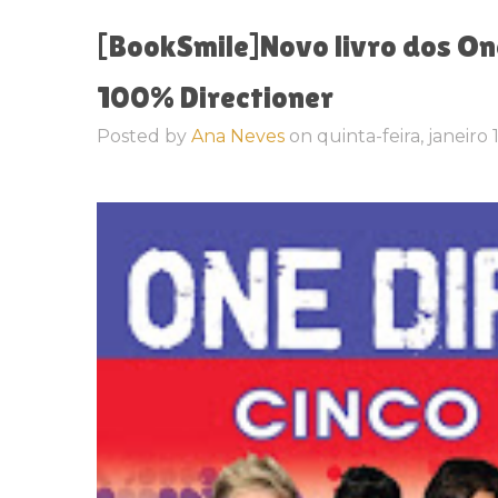
[BookSmile]Novo livro dos One
Posted by
Ana Neves
on
quinta-feira, janeiro 