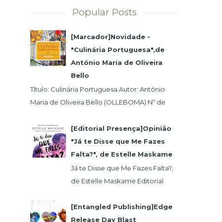
Popular Posts
[Marcador]Novidade -
"Culinária Portuguesa",de
António Maria de Oliveira
Bello
Título: Culinária Portuguesa Autor: António
Maria de Oliveira Bello (OLLEBOMA) Nº de
Páginas: 400 Preço (c/Iva): 19,95€ ISBN...
[Editorial Presença]Opinião
"Já te Disse que Me Fazes
Falta?", de Estelle Maskame
Já te Disse que Me Fazes Falta?,
de Estelle Maskame Editorial
Presença | Wook | Goodreadas
Uma última oportunidade para o
[Entangled Publishing]Edge
amor. P...
Release Day Blast