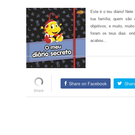
Este é o teu diário! Nel
tua família; quem são
objetivos; e muito, mui
foram os teus dias: ond
acabou...
Share on Facebook
Share