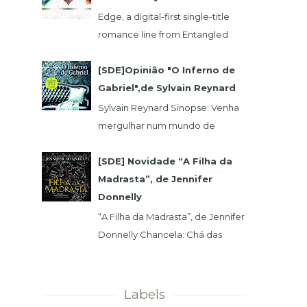
Edge, a digital-first single-title
romance line from Entangled
Publishing, takes its lead from our
popular Select imprint but gives
[SDE]Opinião "O Inferno de
its...
Gabriel",de Sylvain Reynard
Sylvain Reynard Sinopse: Venha
mergulhar num mundo de
obsessões, segredos e prazeres
sem limites....
[SDE] Novidade “A Filha da
Madrasta”, de Jennifer
Donnelly
“A Filha da Madrasta”, de Jennifer
Donnelly Chancela: Chá das
Cinco Data 1ª Edição: 15/11/2019 Nº
de Páginas: 320 Isabelle dev...
Labels