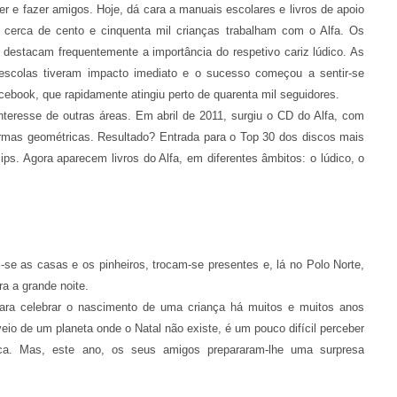
er e fazer amigos. Hoje, dá cara a manuais escolares e livros de apoio
2, cerca de cento e cinquenta mil crianças trabalham com o Alfa. Os
 destacam frequentemente a importância do respetivo cariz lúdico. As
escolas tiveram impacto imediato e o sucesso começou a sentir-se
ebook, que rapidamente atingiu perto de quarenta mil seguidores.
interesse de outras áreas. Em abril de 2011, surgiu o CD do Alfa, com
mas geométricas. Resultado? Entrada para o Top 30 dos discos mais
s. Agora aparecem livros do Alfa, em diferentes âmbitos: o lúdico, o
m-se as casas e os pinheiros, trocam-se presentes e, lá no Polo Norte,
ra a grande noite.
ara celebrar o nascimento de uma criança há muitos e muitos anos
eio de um planeta onde o Natal não existe, é um pouco difícil perceber
oca. Mas, este ano, os seus amigos prepararam-lhe uma surpresa