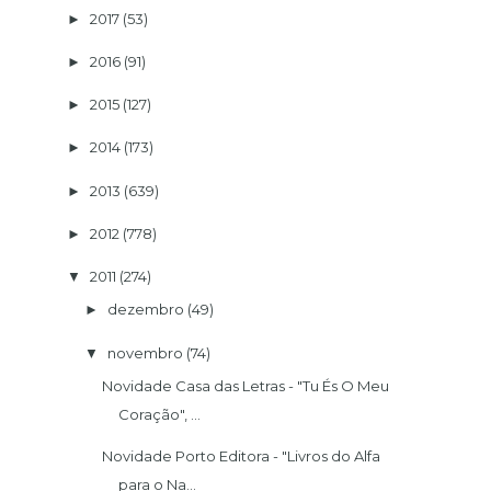
2017
(53)
►
2016
(91)
►
2015
(127)
►
2014
(173)
►
2013
(639)
►
2012
(778)
►
2011
(274)
▼
dezembro
(49)
►
novembro
(74)
▼
Novidade Casa das Letras - "Tu És O Meu
Coração", ...
Novidade Porto Editora - "Livros do Alfa
para o Na...