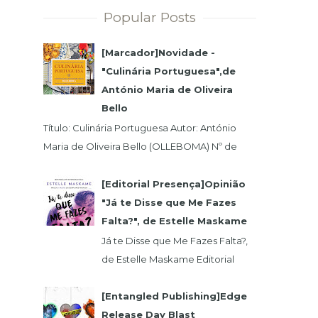
Popular Posts
[Marcador]Novidade -
"Culinária Portuguesa",de
António Maria de Oliveira
Bello
Título: Culinária Portuguesa Autor: António
Maria de Oliveira Bello (OLLEBOMA) Nº de
Páginas: 400 Preço (c/Iva): 19,95€ ISBN...
[Editorial Presença]Opinião
"Já te Disse que Me Fazes
Falta?", de Estelle Maskame
Já te Disse que Me Fazes Falta?,
de Estelle Maskame Editorial
Presença | Wook | Goodreadas
Uma última oportunidade para o
[Entangled Publishing]Edge
amor. P...
Release Day Blast