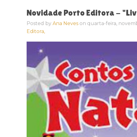
Posted by
Ana Neves
on
quarta-feira, novem
Editora,