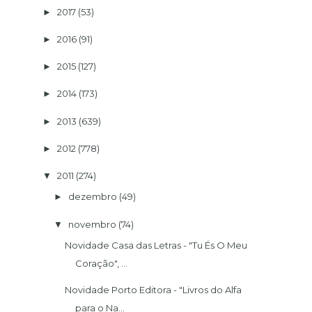
2017
(53)
►
2016
(91)
►
2015
(127)
►
2014
(173)
►
2013
(639)
►
2012
(778)
►
2011
(274)
▼
dezembro
(49)
►
novembro
(74)
▼
Novidade Casa das Letras - "Tu És O Meu
Coração", ...
Novidade Porto Editora - "Livros do Alfa
para o Na...