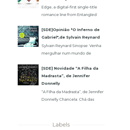
Edge, a digital-first single-title
romance line from Entangled
Publishing, takes its lead from our
popular Select imprint but gives
[SDE]Opinião "O Inferno de
its...
Gabriel",de Sylvain Reynard
Sylvain Reynard Sinopse: Venha
mergulhar num mundo de
obsessões, segredos e prazeres
sem limites....
[SDE] Novidade “A Filha da
Madrasta”, de Jennifer
Donnelly
“A Filha da Madrasta”, de Jennifer
Donnelly Chancela: Chá das
Cinco Data 1ª Edição: 15/11/2019 Nº
de Páginas: 320 Isabelle dev...
Labels