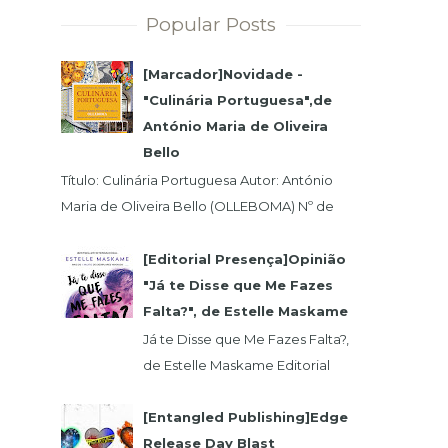
Popular Posts
[Marcador]Novidade -
"Culinária Portuguesa",de
António Maria de Oliveira
Bello
Título: Culinária Portuguesa Autor: António
Maria de Oliveira Bello (OLLEBOMA) Nº de
Páginas: 400 Preço (c/Iva): 19,95€ ISBN...
[Editorial Presença]Opinião
"Já te Disse que Me Fazes
Falta?", de Estelle Maskame
Já te Disse que Me Fazes Falta?,
de Estelle Maskame Editorial
Presença | Wook | Goodreadas
Uma última oportunidade para o
[Entangled Publishing]Edge
amor. P...
Release Day Blast