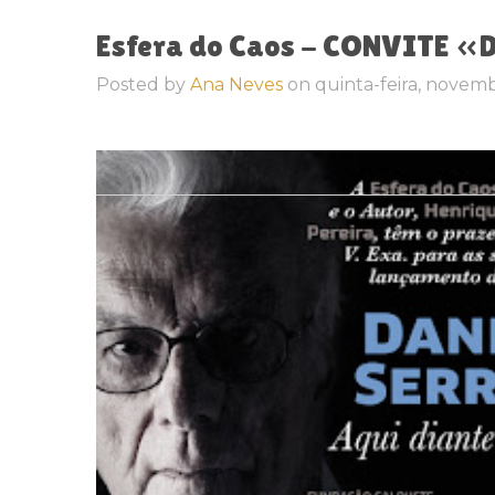
Posted by
Ana Neves
on
quinta-feira, novemb