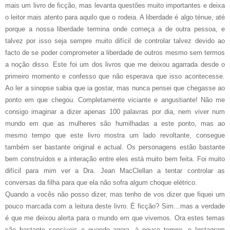
mais um livro de ficção, mas levanta questões muito importantes e deixa
o leitor mais atento para aquilo que o rodeia. A liberdade é algo ténue, até
porque a nossa liberdade termina onde começa a de outra pessoa, e
talvez por isso seja sempre muito difícil de controlar talvez devido ao
facto de se poder comprometer a liberdade de outros mesmo sem termos
a noção disso. Este foi um dos livros que me deixou agarrada desde o
primeiro momento e confesso que não esperava que isso acontecesse.
Ao ler a sinopse sabia que ia gostar, mas nunca pensei que chegasse ao
ponto em que chegou. Completamente viciante e angustiante! Não me
consigo imaginar a dizer apenas 100 palavras por dia, nem viver num
mundo em que as mulheres são humilhadas a este ponto, mas ao
mesmo tempo que este livro mostra um lado revoltante, consegue
também ser bastante original e actual. Os personagens estão bastante
bem construídos e a interação entre eles está muito bem feita. Foi muito
difícil para mim ver a Dra. Jean MacClellan a tentar controlar as
conversas da filha para que ela não sofra algum choque elétrico.
Quando a vocês não posso dizer, mas tenho de vos dizer que fiquei um
pouco marcada com a leitura deste livro. É ficção? Sim…mas a verdade
é que me deixou alerta para o mundo em que vivemos. Ora estes temas
são bastante sensíveis e quando agora, à pouco tempo, o Instagram