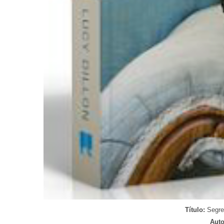
Título:
Segred
Auto