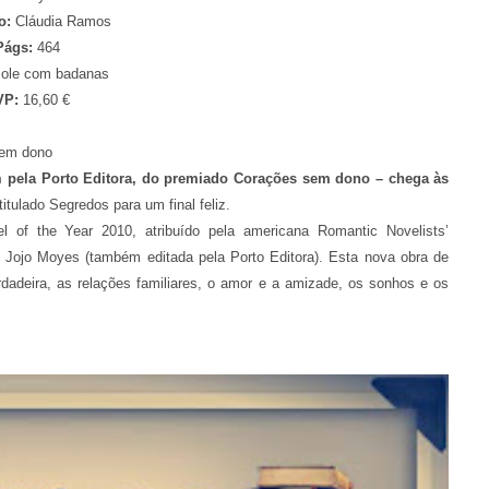
o:
Cláudia Ramos
Págs:
464
le com badanas
VP:
16,60 €
sem dono
m pela Porto Editora, do premiado Corações sem dono – chega às
ntitulado Segredos para um final feliz.
 of the Year 2010, atribuído pela americana Romantic Novelists’
es, Jojo Moyes (também editada pela Porto Editora). Esta nova obra de
rdadeira, as relações familiares, o amor e a amizade, os sonhos e os