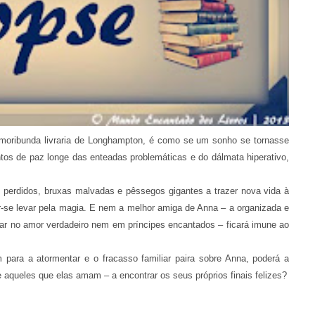
a moribunda livraria de Longhampton, é como se um sonho se tornasse
ntos de paz longe das enteadas problemáticas e do dálmata hiperativo,
es perdidos, bruxas malvadas e pêssegos gigantes a trazer nova vida à
xar-se levar pela magia. E nem a melhor amiga de Anna – a organizada e
tar no amor verdadeiro nem em príncipes encantados – ficará imune ao
 para a atormentar e o fracasso familiar paira sobre Anna, poderá a
 aqueles que elas amam – a encontrar os seus próprios finais felizes?