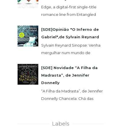
Edge, a digital-first single-title
romance line from Entangled
Publishing, takes its lead from our
popular Select imprint but gives
[SDE]Opinião "O Inferno de
its...
Gabriel",de Sylvain Reynard
Sylvain Reynard Sinopse: Venha
mergulhar num mundo de
obsessões, segredos e prazeres
sem limites....
[SDE] Novidade “A Filha da
Madrasta”, de Jennifer
Donnelly
“A Filha da Madrasta”, de Jennifer
Donnelly Chancela: Chá das
Cinco Data 1ª Edição: 15/11/2019 Nº
de Páginas: 320 Isabelle dev...
Labels