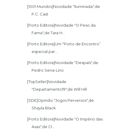
[1001 Mundos]Novidade "Iluminada",de
P.C. Cast
[Porto Editora]Novidade "O Peso da
Fama",de Tara H...
[Porto Editora]Um “Porto de Encontro”
especial par...
[Porto Editora]Novidade "Despaís",de
Pedro Sena-Lino
[TopSeller]Novidade
"Departamento19",de Will Hill
[SDE]Opinião "Jogos Perversos",de
Shayla Black
[Porto Editora]Novidade "O Império das
Asas",de Cl...