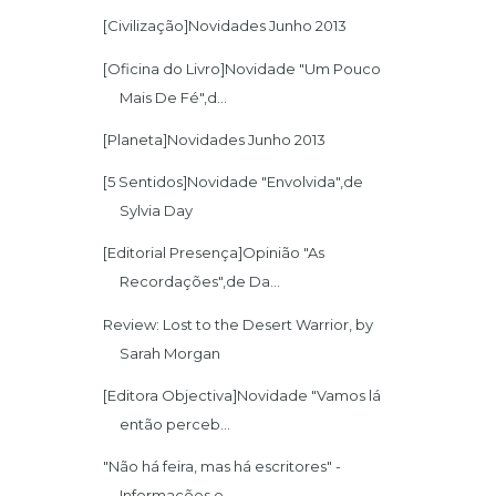
[Civilização]Novidades Junho 2013
[Oficina do Livro]Novidade "Um Pouco
Mais De Fé",d...
[Planeta]Novidades Junho 2013
[5 Sentidos]Novidade "Envolvida",de
Sylvia Day
[Editorial Presença]Opinião "As
Recordações",de Da...
Review: Lost to the Desert Warrior, by
Sarah Morgan
[Editora Objectiva]Novidade "Vamos lá
então perceb...
"Não há feira, mas há escritores" -
Informações e ...