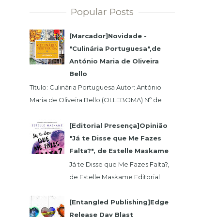
Popular Posts
[Marcador]Novidade -
"Culinária Portuguesa",de
António Maria de Oliveira
Bello
Título: Culinária Portuguesa Autor: António
Maria de Oliveira Bello (OLLEBOMA) Nº de
Páginas: 400 Preço (c/Iva): 19,95€ ISBN...
[Editorial Presença]Opinião
"Já te Disse que Me Fazes
Falta?", de Estelle Maskame
Já te Disse que Me Fazes Falta?,
de Estelle Maskame Editorial
Presença | Wook | Goodreadas
Uma última oportunidade para o
[Entangled Publishing]Edge
amor. P...
Release Day Blast