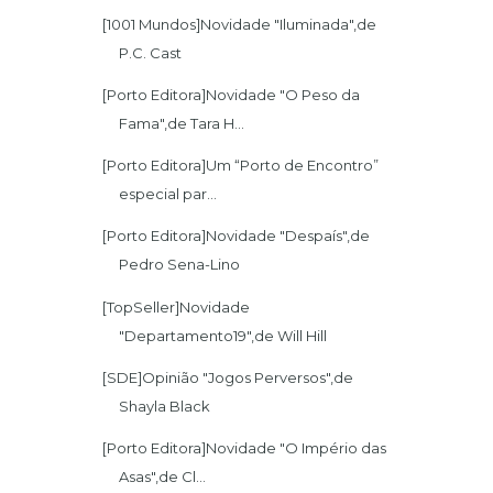
[1001 Mundos]Novidade "Iluminada",de
P.C. Cast
[Porto Editora]Novidade "O Peso da
Fama",de Tara H...
[Porto Editora]Um “Porto de Encontro”
especial par...
[Porto Editora]Novidade "Despaís",de
Pedro Sena-Lino
[TopSeller]Novidade
"Departamento19",de Will Hill
[SDE]Opinião "Jogos Perversos",de
Shayla Black
[Porto Editora]Novidade "O Império das
Asas",de Cl...