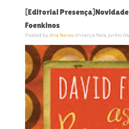
[Editorial Presença]Novidad
Foenkinos
Posted by
Ana Neves
on
terça-feira, junho 0