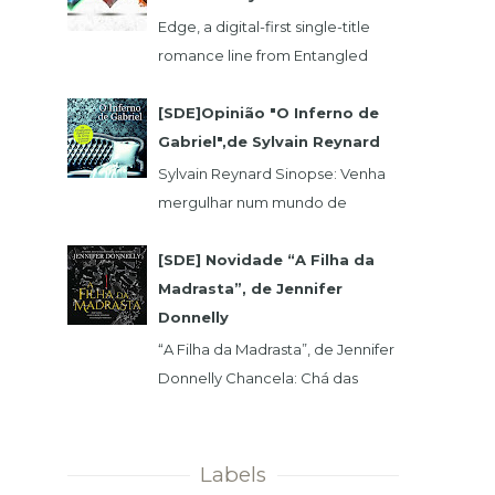
Edge, a digital-first single-title
romance line from Entangled
Publishing, takes its lead from our
popular Select imprint but gives
[SDE]Opinião "O Inferno de
its...
Gabriel",de Sylvain Reynard
Sylvain Reynard Sinopse: Venha
mergulhar num mundo de
obsessões, segredos e prazeres
sem limites....
[SDE] Novidade “A Filha da
Madrasta”, de Jennifer
Donnelly
“A Filha da Madrasta”, de Jennifer
Donnelly Chancela: Chá das
Cinco Data 1ª Edição: 15/11/2019 Nº
de Páginas: 320 Isabelle dev...
Labels