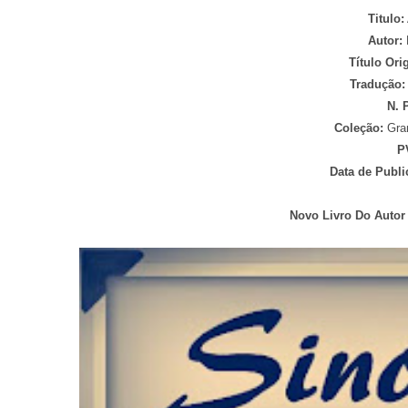
Titulo:
Autor:
Título Ori
Tradução:
N. 
Coleção:
Gra
P
Data de Publi
Novo Livro Do Autor 