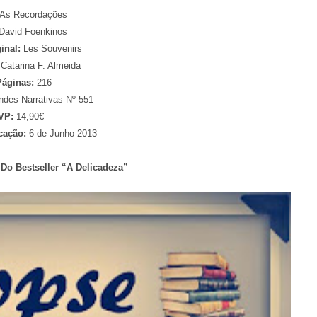
As Recordações
David Foenkinos
ginal:
Les Souvenirs
Catarina F. Almeida
Páginas:
216
ndes Narrativas Nº 551
VP:
14,90€
cação:
6 de Junho 2013
Do Bestseller “A Delicadeza”