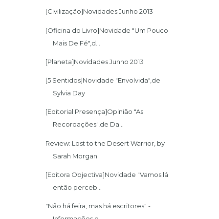
[Civilização]Novidades Junho 2013
[Oficina do Livro]Novidade "Um Pouco
Mais De Fé",d...
[Planeta]Novidades Junho 2013
[5 Sentidos]Novidade "Envolvida",de
Sylvia Day
[Editorial Presença]Opinião "As
Recordações",de Da...
Review: Lost to the Desert Warrior, by
Sarah Morgan
[Editora Objectiva]Novidade "Vamos lá
então perceb...
"Não há feira, mas há escritores" -
Informações e ...