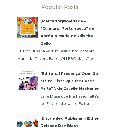
Popular Posts
[Marcador]Novidade -
"Culinária Portuguesa",de
António Maria de Oliveira
Bello
Título: Culinária Portuguesa Autor: António
Maria de Oliveira Bello (OLLEBOMA) Nº de
Páginas: 400 Preço (c/Iva): 19,95€ ISBN...
[Editorial Presença]Opinião
"Já te Disse que Me Fazes
Falta?", de Estelle Maskame
Já te Disse que Me Fazes Falta?,
de Estelle Maskame Editorial
Presença | Wook | Goodreadas
Uma última oportunidade para o
[Entangled Publishing]Edge
amor. P...
Release Day Blast