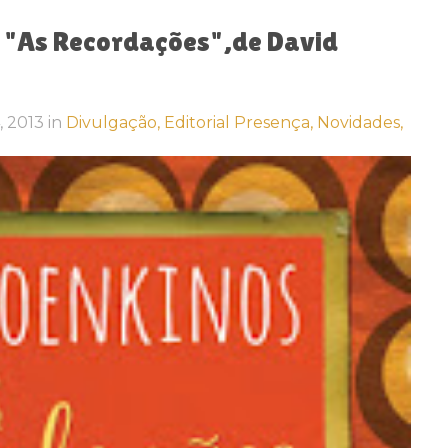
e "As Recordações",de David
4, 2013
in
Divulgação,
Editorial Presença,
Novidades,