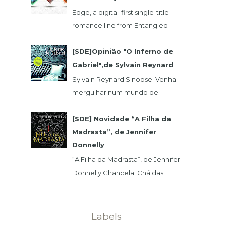
Edge, a digital-first single-title
romance line from Entangled
Publishing, takes its lead from our
popular Select imprint but gives
[SDE]Opinião "O Inferno de
its...
Gabriel",de Sylvain Reynard
Sylvain Reynard Sinopse: Venha
mergulhar num mundo de
obsessões, segredos e prazeres
sem limites....
[SDE] Novidade “A Filha da
Madrasta”, de Jennifer
Donnelly
“A Filha da Madrasta”, de Jennifer
Donnelly Chancela: Chá das
Cinco Data 1ª Edição: 15/11/2019 Nº
de Páginas: 320 Isabelle dev...
Labels