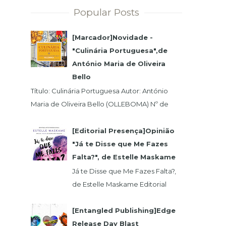
Popular Posts
[Marcador]Novidade -
"Culinária Portuguesa",de
António Maria de Oliveira
Bello
Título: Culinária Portuguesa Autor: António
Maria de Oliveira Bello (OLLEBOMA) Nº de
Páginas: 400 Preço (c/Iva): 19,95€ ISBN...
[Editorial Presença]Opinião
"Já te Disse que Me Fazes
Falta?", de Estelle Maskame
Já te Disse que Me Fazes Falta?,
de Estelle Maskame Editorial
Presença | Wook | Goodreadas
Uma última oportunidade para o
[Entangled Publishing]Edge
amor. P...
Release Day Blast