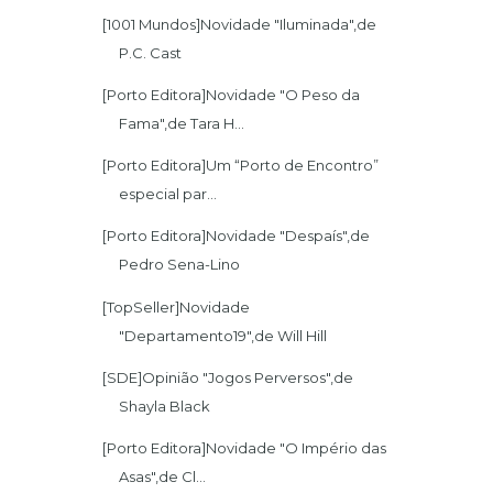
[1001 Mundos]Novidade "Iluminada",de
P.C. Cast
[Porto Editora]Novidade "O Peso da
Fama",de Tara H...
[Porto Editora]Um “Porto de Encontro”
especial par...
[Porto Editora]Novidade "Despaís",de
Pedro Sena-Lino
[TopSeller]Novidade
"Departamento19",de Will Hill
[SDE]Opinião "Jogos Perversos",de
Shayla Black
[Porto Editora]Novidade "O Império das
Asas",de Cl...