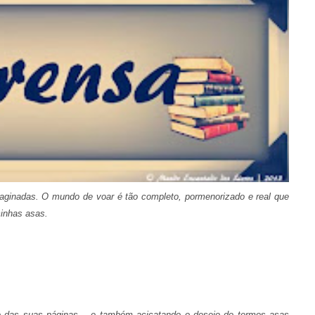
maginadas. O mundo de voar é tão completo, pormenorizado e real que
minhas asas.
go das suas páginas… e também acicatando o desejo de termos asas