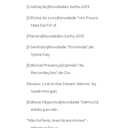
[Civilização]Novidades Junho 2013
[Oficina do Livro]Novidade "Um Pouco
Mais De Fé",d...
[Planeta]Novidades Junho 2013
[5 Sentidos]Novidade "Envolvida",de
Sylvia Day
[Editorial Presença]Opinião "As
Recordações",de Da...
Review: Lost to the Desert Warrior, by
Sarah Morgan
[Editora Objectiva]Novidade "Vamos lá
então perceb...
"Não há feira, mas há escritores" -
Informações e ...