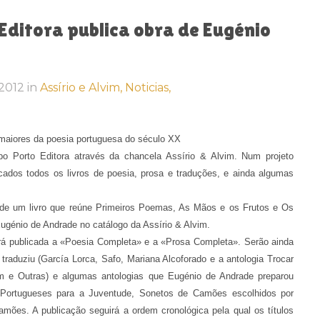
Editora publica obra de Eugénio
, 2012
in
Assírio e Alvim,
Noticias,
 maiores da poesia portuguesa do século XX
o Porto Editora através da chancela Assírio & Alvim. Num projeto
cados todos os livros de poesia, prosa e traduções, e ainda algumas
 de um livro que reúne Primeiros Poemas, As Mãos e os Frutos e Os
ugénio de Andrade no catálogo da Assírio & Alvim.
será publicada a «Poesia Completa» e a «Prosa Completa». Serão ainda
traduziu (García Lorca, Safo, Mariana Alcoforado e a antologia Trocar
em e Outras) e algumas antologias que Eugénio de Andrade preparou
Portugueses para a Juventude, Sonetos de Camões escolhidos por
ões. A publicação seguirá a ordem cronológica pela qual os títulos