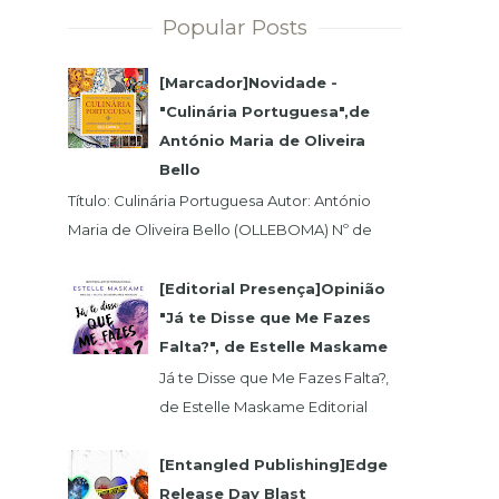
Popular Posts
[Marcador]Novidade -
"Culinária Portuguesa",de
António Maria de Oliveira
Bello
Título: Culinária Portuguesa Autor: António
Maria de Oliveira Bello (OLLEBOMA) Nº de
Páginas: 400 Preço (c/Iva): 19,95€ ISBN...
[Editorial Presença]Opinião
"Já te Disse que Me Fazes
Falta?", de Estelle Maskame
Já te Disse que Me Fazes Falta?,
de Estelle Maskame Editorial
Presença | Wook | Goodreadas
Uma última oportunidade para o
[Entangled Publishing]Edge
amor. P...
Release Day Blast