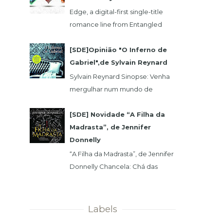
Edge, a digital-first single-title
romance line from Entangled
Publishing, takes its lead from our
popular Select imprint but gives
[SDE]Opinião "O Inferno de
its...
Gabriel",de Sylvain Reynard
Sylvain Reynard Sinopse: Venha
mergulhar num mundo de
obsessões, segredos e prazeres
sem limites....
[SDE] Novidade “A Filha da
Madrasta”, de Jennifer
Donnelly
“A Filha da Madrasta”, de Jennifer
Donnelly Chancela: Chá das
Cinco Data 1ª Edição: 15/11/2019 Nº
de Páginas: 320 Isabelle dev...
Labels