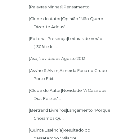
[Palavras Minhas] Pensamento...
[Clube do Autor]Opinião "Não Quero
Dizer-te Adeus"...
[Editorial Presença]Leituras de verão
(-30% e kit ...
[Asa]Novidades Agosto 2012
[Assírio & Alvim]Almeida Faria no Grupo
Porto Edit...
[Clube do Autor]Novidade "A Casa dos
Dias Felizes"...
[Bertrand Livreiros]Lançamento "Porque
Choramos Qu...
[Quinta Essência]Resultado do
passatempo "Milagre ...