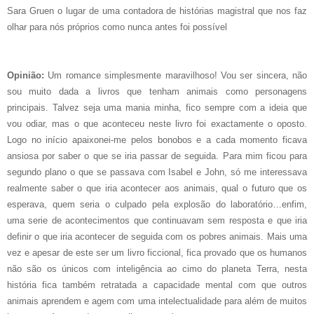
Sara Gruen o lugar de uma contadora de histórias magistral que nos faz
olhar para nós próprios como nunca antes foi possível
Opinião:
Um romance simplesmente maravilhoso! Vou ser sincera, não
sou muito dada a livros que tenham animais como personagens
principais. Talvez seja uma mania minha, fico sempre com a ideia que
vou odiar, mas o que aconteceu neste livro foi exactamente o oposto.
Logo no início apaixonei-me pelos bonobos e a cada momento ficava
ansiosa por saber o que se iria passar de seguida. Para mim ficou para
segundo plano o que se passava com Isabel e John, só me interessava
realmente saber o que iria acontecer aos animais, qual o futuro que os
esperava, quem seria o culpado pela explosão do laboratório…enfim,
uma serie de acontecimentos que continuavam sem resposta e que iria
definir o que iria acontecer de seguida com os pobres animais. Mais uma
vez e apesar de este ser um livro ficcional, fica provado que os humanos
não são os únicos com inteligência ao cimo do planeta Terra, nesta
história fica também retratada a capacidade mental com que outros
animais aprendem e agem com uma intelectualidade para além de muitos