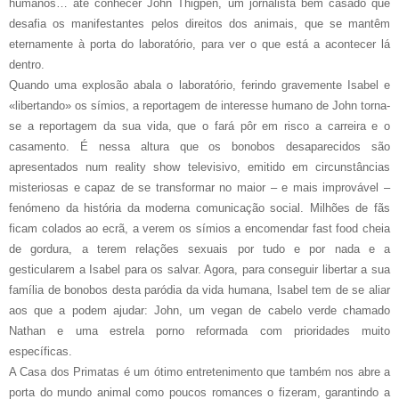
humanos… até conhecer John Thigpen, um jornalista bem casado que
desafia os manifestantes pelos direitos dos animais, que se mantêm
eternamente à porta do laboratório, para ver o que está a acontecer lá
dentro.
Quando uma explosão abala o laboratório, ferindo gravemente Isabel e
«libertando» os símios, a reportagem de interesse humano de John torna-
se a reportagem da sua vida, que o fará pôr em risco a carreira e o
casamento. É nessa altura que os bonobos desaparecidos são
apresentados num reality show televisivo, emitido em circunstâncias
misteriosas e capaz de se transformar no maior – e mais improvável –
fenómeno da história da moderna comunicação social. Milhões de fãs
ficam colados ao ecrã, a verem os símios a encomendar fast food cheia
de gordura, a terem relações sexuais por tudo e por nada e a
gesticularem a Isabel para os salvar. Agora, para conseguir libertar a sua
família de bonobos desta paródia da vida humana, Isabel tem de se aliar
aos que a podem ajudar: John, um vegan de cabelo verde chamado
Nathan e uma estrela porno reformada com prioridades muito
específicas.
A Casa dos Primatas é um ótimo entretenimento que também nos abre a
porta do mundo animal como poucos romances o fizeram, garantindo a