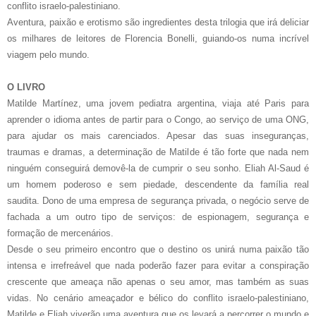
conflito israelo-palestiniano.
Aventura, paixão e erotismo são ingredientes desta trilogia que irá deliciar
os milhares de leitores de Florencia Bonelli, guiando-os numa incrível
viagem pelo mundo.
O LIVRO
Matilde Martínez, uma jovem pediatra argentina, viaja até Paris para
aprender o idioma antes de partir para o Congo, ao serviço de uma ONG,
para ajudar os mais carenciados. Apesar das suas inseguranças,
traumas e dramas, a determinação de Matilde é tão forte que nada nem
ninguém conseguirá demovê-la de cumprir o seu sonho. Eliah Al-Saud é
um homem poderoso e sem piedade, descendente da família real
saudita. Dono de uma empresa de segurança privada, o negócio serve de
fachada a um outro tipo de serviços: de espionagem, segurança e
formação de mercenários.
Desde o seu primeiro encontro que o destino os unirá numa paixão tão
intensa e irrefreável que nada poderão fazer para evitar a conspiração
crescente que ameaça não apenas o seu amor, mas também as suas
vidas. No cenário ameaçador e bélico do conflito israelo-palestiniano,
Matilde e Eliah viverão uma aventura que os levará a percorrer o mundo e