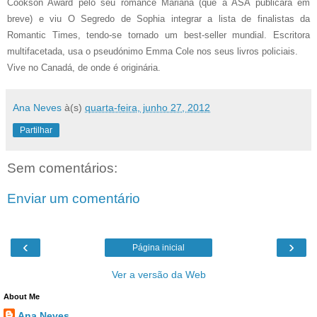
Cookson Award pelo seu romance Mariana (que a ASA publicará em
breve) e viu O Segredo de Sophia integrar a lista de finalistas da
Romantic Times, tendo-se tornado um best-seller mundial. Escritora
multifacetada, usa o pseudónimo Emma Cole nos seus livros policiais.
Vive no Canadá, de onde é originária.
Ana Neves
à(s)
quarta-feira, junho 27, 2012
Partilhar
Sem comentários:
Enviar um comentário
‹
›
Página inicial
Ver a versão da Web
About Me
Ana Neves