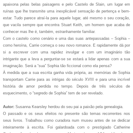
apaixona pelas belas paisagens e pelo Castelo de Slain, um lugar em
ruínas que lhe transmite uma inexplicável sensação de pertença e bem-
estar. Tudo parece atraí-la para aquele lugar, até mesmo o seu coração,
que vacila sempre que encontra Stuart Keith, um homem que acaba de
conhecer mas lhe é, também, estranhamente familiar.
Com o castelo como cenário e uma das suas antepassadas – Sophia –
como heroína, Carrie começa o seu novo romance. E rapidamente dá por
si a escrever com uma rapidez invulgar e com um imaginário tão
intrigante que a leva a perguntar-se se estará a lidar apenas com a sua
imaginação. Será a “sua” Sophia tão ficcional como ela pensa?
À medida que a sua escrita ganha vida própria, as memórias de Sophia
transportam Carrie para as intrigas do século XVIII e para uma incrível
história de amor perdida no tempo. Depois de três séculos de
esquecimento, o “segredo de Sophia” tem de ser revelado.
Autor:
Susanna Kearsley herdou do seu pai a paixão pela genealogia.
O passado e os seus efeitos no presente são temas recorrentes nos
seus livros. Trabalhou como curadora num museu antes de se dedicar
inteiramente à escrita. Foi galardoada com o prestigiado Catherine