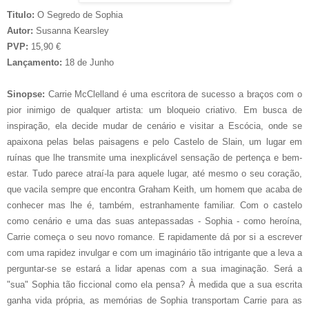
Titulo:
O Segredo de Sophia
Autor:
Susanna Kearsley
PVP:
15,90 €
Lançamento:
18 de Junho
Sinopse:
Carrie McClelland é uma escritora de sucesso a braços com o
pior inimigo de qualquer artista: um bloqueio criativo. Em busca de
inspiração, ela decide mudar de cenário e visitar a Escócia, onde se
apaixona pelas belas paisagens e pelo Castelo de Slain, um lugar em
ruínas que lhe transmite uma inexplicável sensação de pertença e bem-
estar. Tudo parece atraí-la para aquele lugar, até mesmo o seu coração,
que vacila sempre que encontra Graham Keith, um homem que acaba de
conhecer mas lhe é, também, estranhamente familiar. Com o castelo
como cenário e uma das suas antepassadas - Sophia - como heroína,
Carrie começa o seu novo romance. E rapidamente dá por si a escrever
com uma rapidez invulgar e com um imaginário tão intrigante que a leva a
perguntar-se se estará a lidar apenas com a sua imaginação. Será a
"sua" Sophia tão ficcional como ela pensa? À medida que a sua escrita
ganha vida própria, as memórias de Sophia transportam Carrie para as