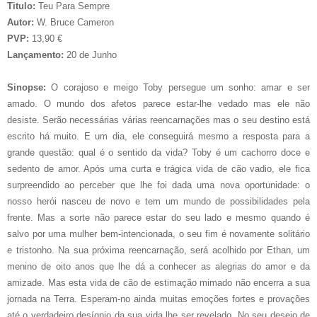
Titulo:
Teu Para Sempre
Autor:
W. Bruce Cameron
PVP:
13,90 €
Lançamento:
20 de Junho
Sinopse:
O corajoso e meigo Toby persegue um sonho: amar e ser
amado. O mundo dos afetos parece estar-lhe vedado mas ele não
desiste. Serão necessárias várias reencarnações mas o seu destino está
escrito há muito. E um dia, ele conseguirá mesmo a resposta para a
grande questão: qual é o sentido da vida? Toby é um cachorro doce e
sedento de amor. Após uma curta e trágica vida de cão vadio, ele fica
surpreendido ao perceber que lhe foi dada uma nova oportunidade: o
nosso herói nasceu de novo e tem um mundo de possibilidades pela
frente. Mas a sorte não parece estar do seu lado e mesmo quando é
salvo por uma mulher bem-intencionada, o seu fim é novamente solitário
e tristonho. Na sua próxima reencarnação, será acolhido por Ethan, um
menino de oito anos que lhe dá a conhecer as alegrias do amor e da
amizade. Mas esta vida de cão de estimação mimado não encerra a sua
jornada na Terra. Esperam-no ainda muitas emoções fortes e provações
até o verdadeiro desígnio da sua vida lhe ser revelado. No seu desejo de