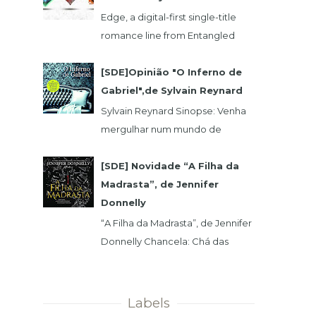
Edge, a digital-first single-title
romance line from Entangled
Publishing, takes its lead from our
popular Select imprint but gives
[SDE]Opinião "O Inferno de
its...
Gabriel",de Sylvain Reynard
Sylvain Reynard Sinopse: Venha
mergulhar num mundo de
obsessões, segredos e prazeres
sem limites....
[SDE] Novidade “A Filha da
Madrasta”, de Jennifer
Donnelly
“A Filha da Madrasta”, de Jennifer
Donnelly Chancela: Chá das
Cinco Data 1ª Edição: 15/11/2019 Nº
de Páginas: 320 Isabelle dev...
Labels