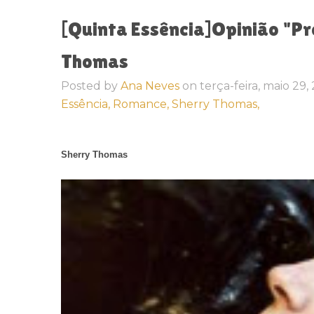
[Quinta Essência]Opinião "P
Thomas
Posted by
Ana Neves
on
terça-feira, maio 29,
Essência,
Romance,
Sherry Thomas,
Sherry Thomas