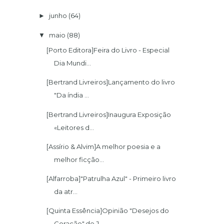
junho
(64)
►
maio
(88)
▼
[Porto Editora]Feira do Livro - Especial
Dia Mundi...
[Bertrand Livreiros]Lançamento do livro
"Da índia ...
[Bertrand Livreiros]Inaugura Exposição
«Leitores d...
[Assírio & Alvim]A melhor poesia e a
melhor ficção...
[Alfarroba]"Patrulha Azul" - Primeiro livro
da atr...
[Quinta Essência]Opinião "Desejos do
Coração",de J...