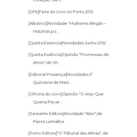
[GPE]Feira do Livro no Porto 2012
[Albatroz]Novidade "Mulheres Afegãs –
Histórias po...
[Quinta Essencia]Novidades Junho 2012
[Quinta Essência]Opinião "Promessas de
Amor",de Sh...
[Editorial Presença]Novidades 2ª
Quinzena de Maio ...
[Oficina do Livro]Opinião "O Anjo Que
Queria Pecar...
[Sextante Editora]Novidade "Alex",de
Pierre Lemaître
[Porto Editora]"O Tribunal das Almas", de