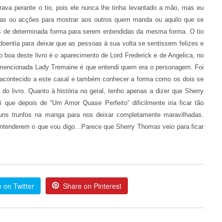
ava perante o tio, pois ele nunca lhe tinha levantado a mão, mas eu
ras ou acções para mostrar aos outros quem manda ou aquilo que se
as de determinada forma para serem entendidas da mesma forma. O tio
oentia para deixar que as pessoas à sua volta se sentissem felizes e
o boa deste livro é o aparecimento de Lord Frederick e de Angelica, no
oi mencionada Lady Tremaine é que entendi quem era o personagem. Foi
a acontecido a este casal e também conhecer a forma como os dois se
o livro. Quanto à história no geral, tenho apenas a dizer que Sherry
 que depois de “Um Amor Quase Perfeito” dificilmente iria ficar tão
uns trunfos na manga para nos deixar completamente maravilhadas.
entenderem o que vou digo…Parece que Sherry Thomas veio para ficar
 on Twitter
Share on Pinterest