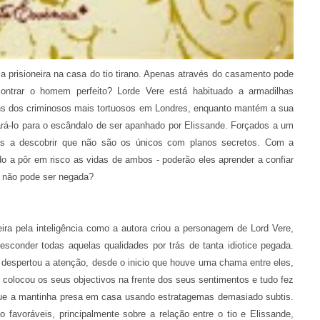
prisioneira na casa do tio tirano. Apenas através do casamento pode
contrar o homem perfeito? Lorde Vere está habituado a armadilhas
guns dos criminosos mais tortuosos em Londres, enquanto mantém a sua
pará-lo para o escândalo de ser apanhado por Elissande. Forçados a um
es a descobrir que não são os únicos com planos secretos. Com a
 a pôr em risco as vidas de ambos - poderão eles aprender a confiar
 não pode ser negada?
eira pela inteligência como a autora criou a personagem de Lord Vere,
esconder todas aquelas qualidades por trás de tanta idiotice pegada.
 despertou a atenção, desde o inicio que houve uma chama entre eles,
olocou os seus objectivos na frente dos seus sentimentos e tudo fez
, que a mantinha presa em casa usando estratagemas demasiado subtis.
 favoráveis, principalmente sobre a relação entre o tio e Elissande,