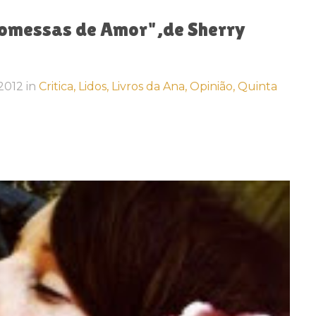
romessas de Amor",de Sherry
 2012
in
Critica,
Lidos,
Livros da Ana,
Opinião,
Quinta