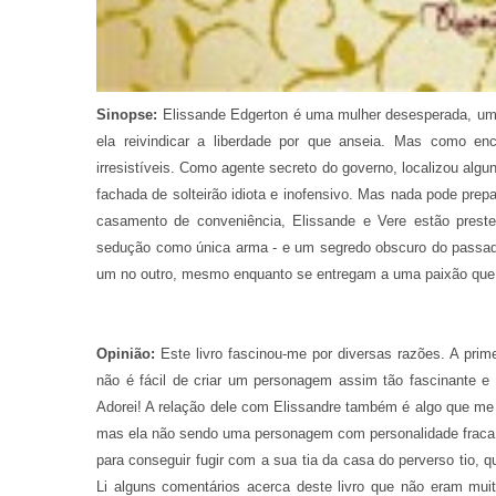
Sinopse:
Elissande Edgerton é uma mulher desesperada, uma 
ela reivindicar a liberdade por que anseia. Mas como en
irresistíveis. Como agente secreto do governo, localizou al
fachada de solteirão idiota e inofensivo. Mas nada pode pre
casamento de conveniência, Elissande e Vere estão prest
sedução como única arma - e um segredo obscuro do passado
um no outro, mesmo enquanto se entregam a uma paixão que
Opinião:
Este livro fascinou-me por diversas razões. A prim
não é fácil de criar um personagem assim tão fascinante e 
Adorei! A relação dele com Elissandre também é algo que me
mas ela não sendo uma personagem com personalidade fraca c
para conseguir fugir com a sua tia da casa do perverso tio
Li alguns comentários acerca deste livro que não eram muito