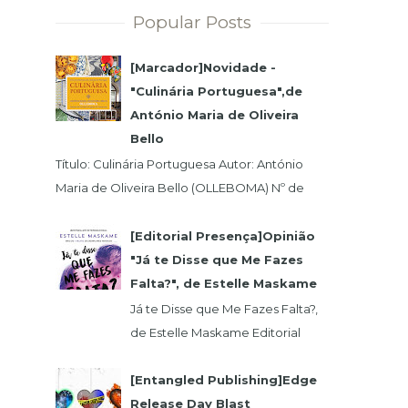
Popular Posts
[Marcador]Novidade -
"Culinária Portuguesa",de
António Maria de Oliveira
Bello
Título: Culinária Portuguesa Autor: António
Maria de Oliveira Bello (OLLEBOMA) Nº de
Páginas: 400 Preço (c/Iva): 19,95€ ISBN...
[Editorial Presença]Opinião
"Já te Disse que Me Fazes
Falta?", de Estelle Maskame
Já te Disse que Me Fazes Falta?,
de Estelle Maskame Editorial
Presença | Wook | Goodreadas
Uma última oportunidade para o
[Entangled Publishing]Edge
amor. P...
Release Day Blast