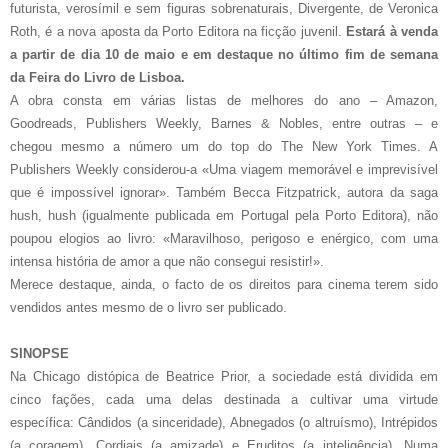
futurista, verosímil e sem figuras sobrenaturais, Divergente, de Veronica
Roth, é a nova aposta da Porto Editora na ficção juvenil.
Estará à venda
a partir de dia 10 de maio e em destaque no último fim de semana
da Feira do Livro de Lisboa.
A obra consta em várias listas de melhores do ano – Amazon,
Goodreads, Publishers Weekly, Barnes & Nobles, entre outras – e
chegou mesmo a número um do top do The New York Times. A
Publishers Weekly considerou-a «Uma viagem memorável e imprevisível
que é impossível ignorar». Também Becca Fitzpatrick, autora da saga
hush, hush (igualmente publicada em Portugal pela Porto Editora), não
poupou elogios ao livro: «Maravilhoso, perigoso e enérgico, com uma
intensa história de amor a que não consegui resistir!».
Merece destaque, ainda, o facto de os direitos para cinema terem sido
vendidos antes mesmo de o livro ser publicado.
SINOPSE
Na Chicago distópica de Beatrice Prior, a sociedade está dividida em
cinco fações, cada uma delas destinada a cultivar uma virtude
específica: Cândidos (a sinceridade), Abnegados (o altruísmo), Intrépidos
(a coragem), Cordiais (a amizade) e Eruditos (a inteligência). Numa