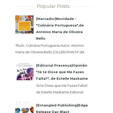
Popular Posts
[Marcador]Novidade -
"Culinária Portuguesa",de
António Maria de Oliveira
Bello
Título: Culinária Portuguesa Autor: António
Maria de Oliveira Bello (OLLEBOMA) Nº de
Páginas: 400 Preço (c/Iva): 19,95€ ISBN...
[Editorial Presença]Opinião
"Já te Disse que Me Fazes
Falta?", de Estelle Maskame
Já te Disse que Me Fazes Falta?,
de Estelle Maskame Editorial
Presença | Wook | Goodreadas
Uma última oportunidade para o
[Entangled Publishing]Edge
amor. P...
Release Day Blast