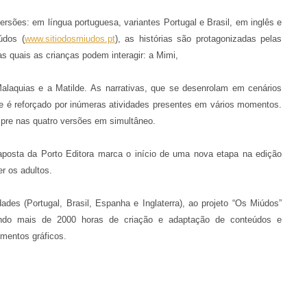
versões: em língua portuguesa, variantes Portugal e Brasil, em inglês e
údos (
www.sitiodosmiudos.pt
), as histórias são protagonizadas pelas
 quais as crianças podem interagir: a Mimi,
 Malaquias e a Matilde. As narrativas, que se desenrolam em cenários
que é reforçado por inúmeras atividades presentes em vários momentos.
mpre nas quatro versões em simultâneo.
posta da Porto Editora marca o início de uma nova etapa na edição
r os adultos.
ades (Portugal, Brasil, Espanha e Inglaterra), ao projeto “Os Miúdos”
ando mais de 2000 horas de criação e adaptação de conteúdos e
ementos gráficos.