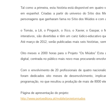
Tal como a primeira, esta história está disponível em quatro 
em espanhol. Criadas a partir do universo do Sítio dos Mi
personagens que ganharam fama no Sítio dos Miúdos e com as
o Tomás, a Lili, o Pinguick, o Xico, o Xavier, o Gaspar, o
interativos, são divertidas e têm um cariz lúdico-educativo 
Até março de 2012, serão publicadas mais seis histórias, se
Oito meses e 2000 horas para o Projeto “Os Miúdos” Esta a
digital, centrada no público mais novo mas procurando envolve
Com o envolvimento de 20 profissionais de quatro nacionalid
foram dedicados oito meses de desenvolvimento, implic
programação, no que
resultou a produção de mais de 8000 el
Página de apresentação do projeto:
http://www.portoeditora.pt/mobile/projetomiudos