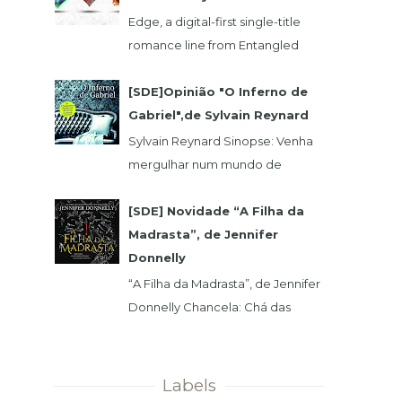
Edge, a digital-first single-title
romance line from Entangled
Publishing, takes its lead from our
popular Select imprint but gives
[SDE]Opinião "O Inferno de
its...
Gabriel",de Sylvain Reynard
Sylvain Reynard Sinopse: Venha
mergulhar num mundo de
obsessões, segredos e prazeres
sem limites....
[SDE] Novidade “A Filha da
Madrasta”, de Jennifer
Donnelly
“A Filha da Madrasta”, de Jennifer
Donnelly Chancela: Chá das
Cinco Data 1ª Edição: 15/11/2019 Nº
de Páginas: 320 Isabelle dev...
Labels