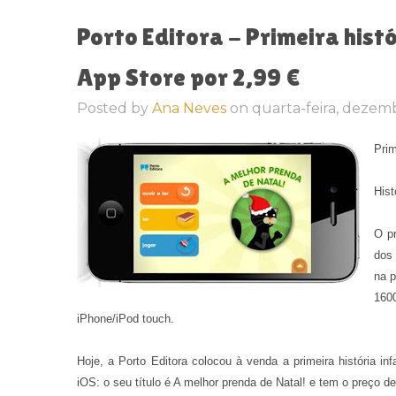
Porto Editora - Primeira histó
App Store por 2,99 €
Posted by
Ana Neves
on
quarta-feira, dezemb
Prim
Hist
O pr
dos 
na p
1600
iPhone/iPod touch.
Hoje, a Porto Editora colocou à venda a primeira história i
iOS: o seu título é A melhor prenda de Natal! e tem o preço d