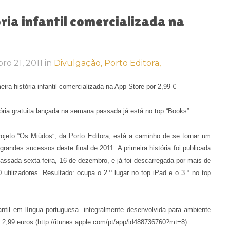
ria infantil comercializada na
ro 21, 2011
in
Divulgação,
Porto Editora,
eira história infantil comercializada na App Store por 2,99 €
ória gratuita lançada na semana passada já está no top “Books”
ojeto “Os Miúdos”, da Porto Editora, está a caminho de se tornar um
grandes sucessos deste final de 2011. A primeira história foi publicada
assada sexta-feira, 16 de dezembro, e já foi descarregada por mais de
 utilizadores. Resultado: ocupa o 2.º lugar no top iPad e o 3.º no top
nfantil em língua portuguesa integralmente desenvolvida para ambiente
e 2,99 euros (http://itunes.apple.com/pt/app/id488736760?mt=8).