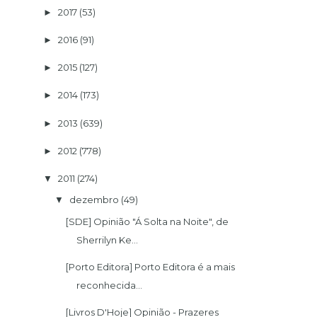
2017
(53)
►
2016
(91)
►
2015
(127)
►
2014
(173)
►
2013
(639)
►
2012
(778)
►
2011
(274)
▼
dezembro
(49)
▼
[SDE] Opinião "Á Solta na Noite", de
Sherrilyn Ke...
[Porto Editora] Porto Editora é a mais
reconhecida...
[Livros D'Hoje] Opinião - Prazeres