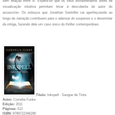
sem relação entre si. Espera-se que os seus extraordinários dotes de
visualização intuitiva permitam levar à descoberta do autor do
assassínio. Os esboços que Jonathan Santofler vai aperfeiçoando ao
longo da narração contribuem para o adensar do suspense e o desenrolar
da intriga, fazendo dele um caso único do thriller contemporâneo.
Titulo:
Inkspell - Sangue de Tinta
Autor:
Cornelia Funke
Edição:
2011
Páginas:
512
ISBN:
9789722346290