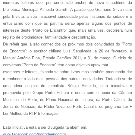
inúmeros leitores que, por certo, vão encher de novo o auditório da
Biblioteca Municipal Almeida Garrett. A paixão que Germano Silva nutre
pela Invicta, a sua insaciável curiosidade pelas histórias da cidade e o
entusiasmo com que as partilha serão apenas alguns dos pontos de
interesse deste “Porto de Encontro” que, mais uma vez, decorrerá num
registo de proximidade, familiaridade e descontração.
De referir que já são conhecidos os próximos dois convidados do “Porto
de Encontro”: o escritor chileno Luis Sepúlveda, a 26 de fevereiro, e
Manuel António Pina, Prémio Camões 2011, a 31 de março. O ciclo de
conversas “Porto de Encontro” tem como objetivo aproximar
escritores e leitores, falando-se sobre livros mas também procurando dar
a conhecer o lado mais pessoal dos autores convidados. Tratando-se de
uma ideia original do jornalista Sérgio Almeida, esta iniciativa é
promovida pelo Grupo Porto Editora e conta com o apoio da Câmara
Municipal do Porto, do Plano Nacional de Leitura, da Porto Cálem, do
Jornal de Notícias, da Rádio Nova, do Porto Canal e do programa Ler +
Ler Melhor, da RTP Informação.
Esta iniciativa está a ser divulgada também em:
www.facebook.com/portodeencontro