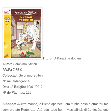
Título:
O Karaté te dou eu
Autor:
Geronimo Stilton
P.V.P.:
7,65 €
Colecção:
Geronimo Stilton
Nº na Colecção:
46
Data 1ª Edição:
10/01/2012
Nº de Páginas:
128
Sinopse:
«Certa manhã, o Hiena apareceu em minha casa e arrastou-me
com ele até Portorrato. Até aqui tudo bem. Mas afinal, dirão vocês, que