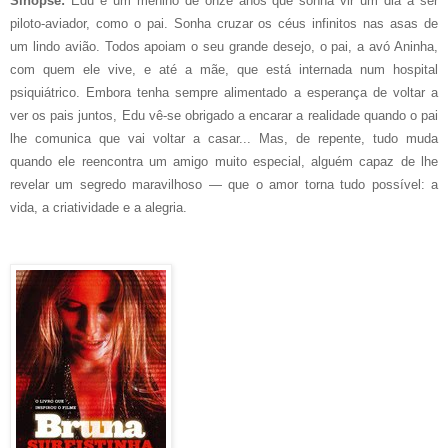
Sinopse:
Edu é um menino de onze anos que sonha vir um dia a ser
piloto-aviador, como o pai. Sonha cruzar os céus infinitos nas asas de
um lindo avião. Todos apoiam o seu grande desejo, o pai, a avó Aninha,
com quem ele vive, e até a mãe, que está internada num hospital
psiquiátrico. Embora tenha sempre alimentado a esperança de voltar a
ver os pais juntos, Edu vê-se obrigado a encarar a realidade quando o pai
lhe comunica que vai voltar a casar... Mas, de repente, tudo muda
quando ele reencontra um amigo muito especial, alguém capaz de lhe
revelar um segredo maravilhoso — que o amor torna tudo possível: a
vida, a criatividade e a alegria.