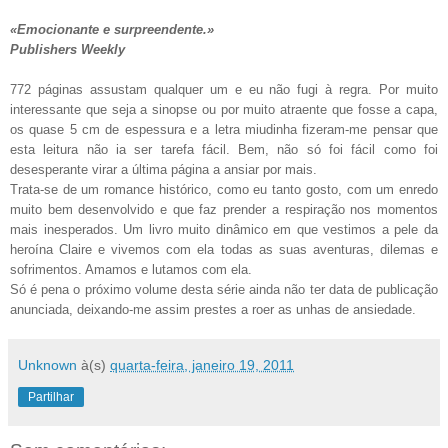
«Emocionante e surpreendente.»
Publishers Weekly
772 páginas assustam qualquer um e eu não fugi à regra. Por muito
interessante que seja a sinopse ou por muito atraente que fosse a capa,
os quase 5 cm de espessura e a letra miudinha fizeram-me pensar que
esta leitura não ia ser tarefa fácil. Bem, não só foi fácil como foi
desesperante virar a última página a ansiar por mais.
Trata-se de um romance histórico, como eu tanto gosto, com um enredo
muito bem desenvolvido e que faz prender a respiração nos momentos
mais inesperados. Um livro muito dinâmico em que vestimos a pele da
heroína Claire e vivemos com ela todas as suas aventuras, dilemas e
sofrimentos. Amamos e lutamos com ela.
Só é pena o próximo volume desta série ainda não ter data de publicação
anunciada, deixando-me assim prestes a roer as unhas de ansiedade.
Unknown
à(s)
quarta-feira, janeiro 19, 2011
Partilhar