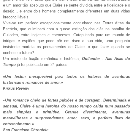
e um amor tão absoluto que Claire se sente dividida entre a fidelidade e o
desejo… e entre dois homens completamente diferentes em duas vidas
irreconciliáveis.
Vive-se um período excepcionalmente conturbado nas Terras Altas da
Escócia, que culminará com a quase extinção dos clãs na batalha de
Culloden, entre ingleses e escoceses. Catapultada para um mundo de
intrigas e espiões que pode pôr em risco a sua vida, uma pergunta
insistente martela os pensamentos de Claire: o que fazer quando se
conhece o futuro?
Um misto de ficção romântica e histórica,
Outlander - Nas Asas do
Tempo
já foi publicado em 24 países.
«Um festim inesquecível para todos os leitores de aventuras
históricas e romances de amor.»
Kirkus Review
«Um romance cheio de fortes paixões e de coragem. Determinada e
sensual, Claire é uma heroína do nosso tempo caída num passado
mais simples e primitivo. Grande divertimento, aventuras
maravilhosas e surpreendentes, amor, sexo, o perfeito livro de
entretenimento.»
San Francisco Chronicle