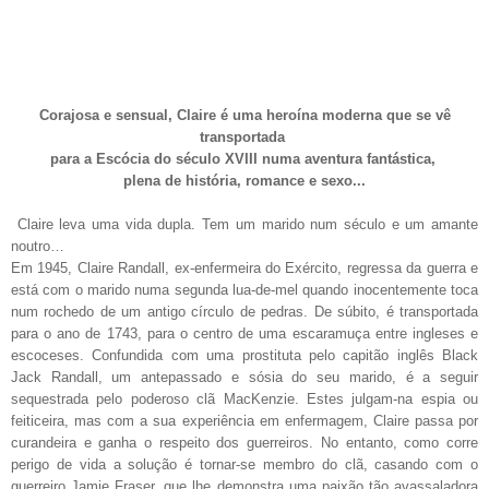
Corajosa e sensual, Claire é uma heroína moderna que se vê
transportada
para a Escócia do século XVIII numa aventura fantástica,
plena de história, romance e sexo...
Claire leva uma vida dupla. Tem um marido num século e um amante
noutro…
Em 1945, Claire Randall, ex-enfermeira do Exército, regressa da guerra e
está com o marido numa segunda lua-de-mel quando inocentemente toca
num rochedo de um antigo círculo de pedras. De súbito, é transportada
para o ano de 1743, para o centro de uma escaramuça entre ingleses e
escoceses. Confundida com uma prostituta pelo capitão inglês Black
Jack Randall, um antepassado e sósia do seu marido, é a seguir
sequestrada pelo poderoso clã MacKenzie. Estes julgam-na espia ou
feiticeira, mas com a sua experiência em enfermagem, Claire passa por
curandeira e ganha o respeito dos guerreiros. No entanto, como corre
perigo de vida a solução é tornar-se membro do clã, casando com o
guerreiro Jamie Fraser, que lhe demonstra uma paixão tão avassaladora