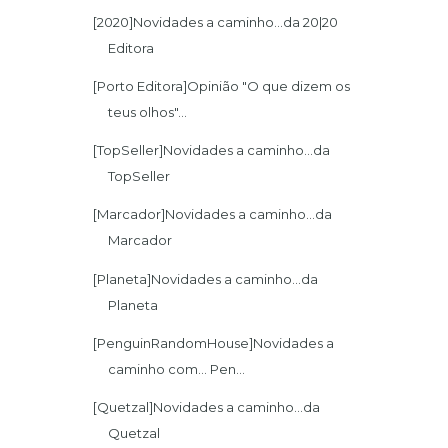
[2020]Novidades a caminho...da 20|20
Editora
[Porto Editora]Opinião "O que dizem os
teus olhos"...
[TopSeller]Novidades a caminho...da
TopSeller
[Marcador]Novidades a caminho...da
Marcador
[Planeta]Novidades a caminho...da
Planeta
[PenguinRandomHouse]Novidades a
caminho com... Pen...
[Quetzal]Novidades a caminho...da
Quetzal