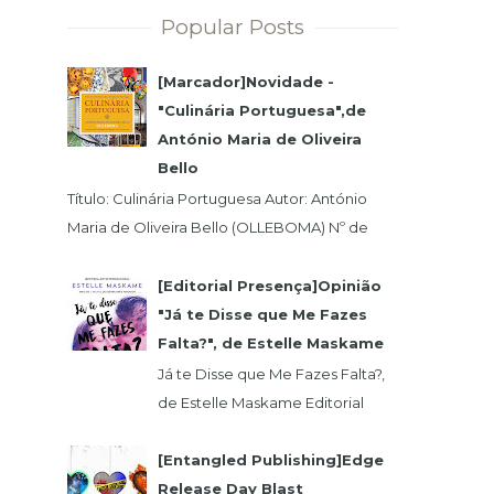
Popular Posts
[Marcador]Novidade -
"Culinária Portuguesa",de
António Maria de Oliveira
Bello
Título: Culinária Portuguesa Autor: António
Maria de Oliveira Bello (OLLEBOMA) Nº de
Páginas: 400 Preço (c/Iva): 19,95€ ISBN...
[Editorial Presença]Opinião
"Já te Disse que Me Fazes
Falta?", de Estelle Maskame
Já te Disse que Me Fazes Falta?,
de Estelle Maskame Editorial
Presença | Wook | Goodreadas
Uma última oportunidade para o
[Entangled Publishing]Edge
amor. P...
Release Day Blast