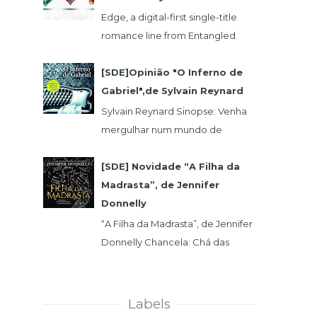
Edge, a digital-first single-title
romance line from Entangled
Publishing, takes its lead from our
popular Select imprint but gives
[SDE]Opinião "O Inferno de
its...
Gabriel",de Sylvain Reynard
Sylvain Reynard Sinopse: Venha
mergulhar num mundo de
obsessões, segredos e prazeres
sem limites....
[SDE] Novidade “A Filha da
Madrasta”, de Jennifer
Donnelly
“A Filha da Madrasta”, de Jennifer
Donnelly Chancela: Chá das
Cinco Data 1ª Edição: 15/11/2019 Nº
de Páginas: 320 Isabelle dev...
Labels