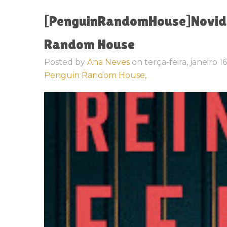
[PenguinRandomHouse]Novidad
Random House
Posted by
Ana Neves
on
terça-feira, janeiro 1
Penguin Random House,