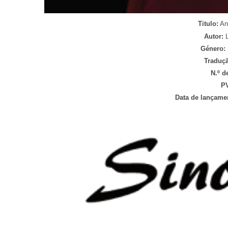
Titulo:
Ant
Autor:
Género:
Traduç
N.º d
P
Data de lançame