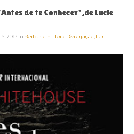
Antes de te Conhecer",de Lucie
 05, 2017
in
Bertrand Editora,
Divulgação,
Lucie