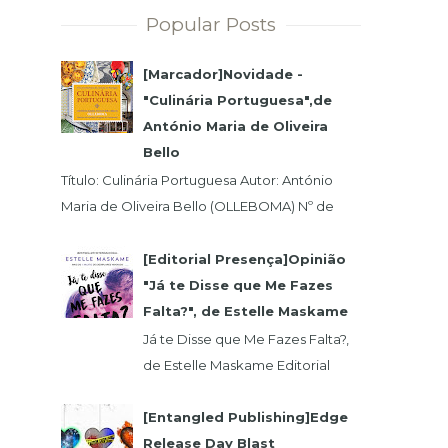
Popular Posts
[Marcador]Novidade -
"Culinária Portuguesa",de
António Maria de Oliveira
Bello
Título: Culinária Portuguesa Autor: António
Maria de Oliveira Bello (OLLEBOMA) Nº de
Páginas: 400 Preço (c/Iva): 19,95€ ISBN...
[Editorial Presença]Opinião
"Já te Disse que Me Fazes
Falta?", de Estelle Maskame
Já te Disse que Me Fazes Falta?,
de Estelle Maskame Editorial
Presença | Wook | Goodreadas
Uma última oportunidade para o
[Entangled Publishing]Edge
amor. P...
Release Day Blast