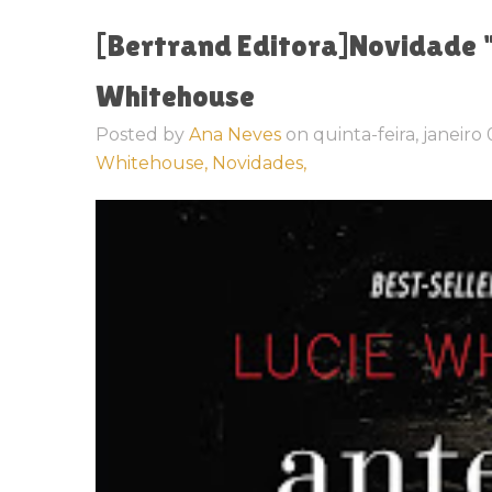
[Bertrand Editora]Novidade "
Whitehouse
Posted by
Ana Neves
on
quinta-feira, janeiro
Whitehouse,
Novidades,