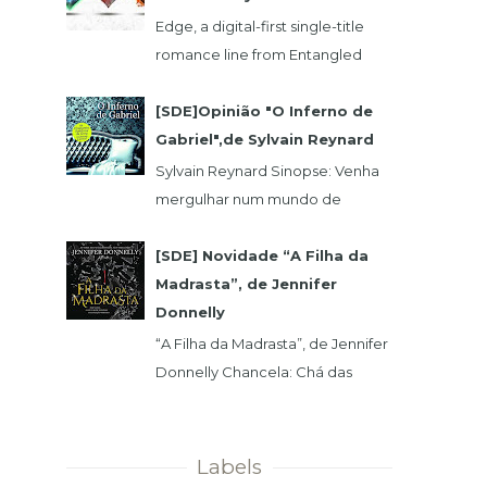
Edge, a digital-first single-title
romance line from Entangled
Publishing, takes its lead from our
popular Select imprint but gives
[SDE]Opinião "O Inferno de
its...
Gabriel",de Sylvain Reynard
Sylvain Reynard Sinopse: Venha
mergulhar num mundo de
obsessões, segredos e prazeres
sem limites....
[SDE] Novidade “A Filha da
Madrasta”, de Jennifer
Donnelly
“A Filha da Madrasta”, de Jennifer
Donnelly Chancela: Chá das
Cinco Data 1ª Edição: 15/11/2019 Nº
de Páginas: 320 Isabelle dev...
Labels