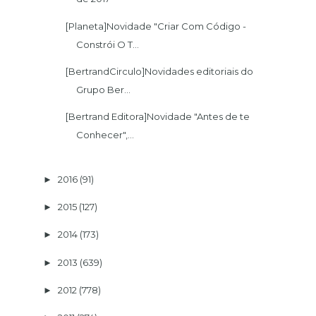
[Planeta]Novidade "Criar Com Código -
Constrói O T...
[BertrandCirculo]Novidades editoriais do
Grupo Ber...
[Bertrand Editora]Novidade "Antes de te
Conhecer",...
2016
(91)
►
2015
(127)
►
2014
(173)
►
2013
(639)
►
2012
(778)
►