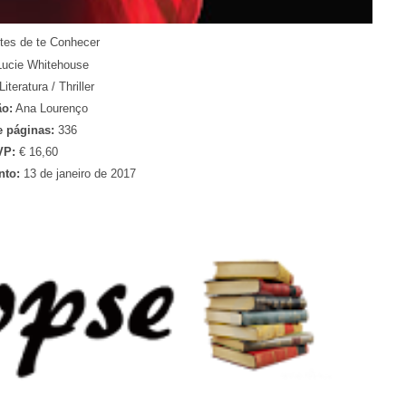
es de te Conhecer
Lucie Whitehouse
Literatura / Thriller
ão:
Ana Lourenço
e páginas:
336
VP:
€ 16,60
nto:
13 de janeiro de 2017