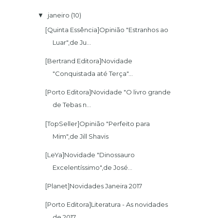
janeiro
(10)
▼
[Quinta Essência]Opinião "Estranhos ao
Luar",de Ju...
[Bertrand Editora]Novidade
"Conquistada até Terça"...
[Porto Editora]Novidade "O livro grande
de Tebas n...
[TopSeller]Opinião "Perfeito para
Mim",de Jill Shavis
[LeYa]Novidade "Dinossauro
Excelentíssimo",de José...
[Planet]Novidades Janeira 2017
[Porto Editora]Literatura - As novidades
de 2017