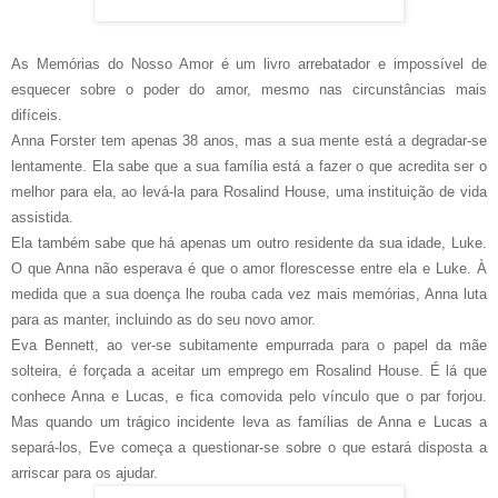
As Memórias do Nosso Amor é um livro arrebatador e impossível de
esquecer sobre o poder do amor, mesmo nas circunstâncias mais
difíceis.
Anna Forster tem apenas 38 anos, mas a sua mente está a degradar-se
lentamente. Ela sabe que a sua família está a fazer o que acredita ser o
melhor para ela, ao levá-la para Rosalind House, uma instituição de vida
assistida.
Ela também sabe que há apenas um outro residente da sua idade, Luke.
O que Anna não esperava é que o amor florescesse entre ela e Luke. À
medida que a sua doença lhe rouba cada vez mais memórias, Anna luta
para as manter, incluindo as do seu novo amor.
Eva Bennett, ao ver-se subitamente empurrada para o papel da mãe
solteira, é forçada a aceitar um emprego em Rosalind House. É lá que
conhece Anna e Lucas, e fica comovida pelo vínculo que o par forjou.
Mas quando um trágico incidente leva as famílias de Anna e Lucas a
separá-los, Eve começa a questionar-se sobre o que estará disposta a
arriscar para os ajudar.