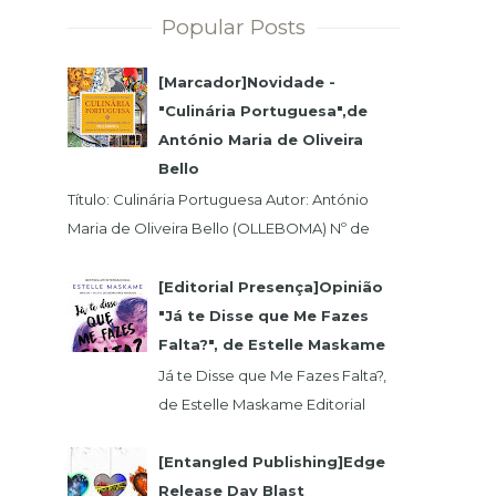
Popular Posts
[Marcador]Novidade -
"Culinária Portuguesa",de
António Maria de Oliveira
Bello
Título: Culinária Portuguesa Autor: António
Maria de Oliveira Bello (OLLEBOMA) Nº de
Páginas: 400 Preço (c/Iva): 19,95€ ISBN...
[Editorial Presença]Opinião
"Já te Disse que Me Fazes
Falta?", de Estelle Maskame
Já te Disse que Me Fazes Falta?,
de Estelle Maskame Editorial
Presença | Wook | Goodreadas
Uma última oportunidade para o
[Entangled Publishing]Edge
amor. P...
Release Day Blast