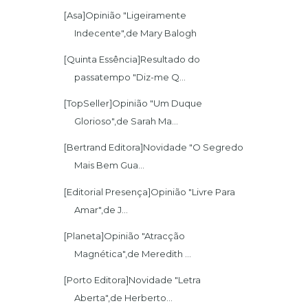
[Asa]Opinião "Ligeiramente
Indecente",de Mary Balogh
[Quinta Essência]Resultado do
passatempo "Diz-me Q...
[TopSeller]Opinião "Um Duque
Glorioso",de Sarah Ma...
[Bertrand Editora]Novidade "O Segredo
Mais Bem Gua...
[Editorial Presença]Opinião "Livre Para
Amar",de J...
[Planeta]Opinião "Atracção
Magnética",de Meredith ...
[Porto Editora]Novidade "Letra
Aberta",de Herberto...