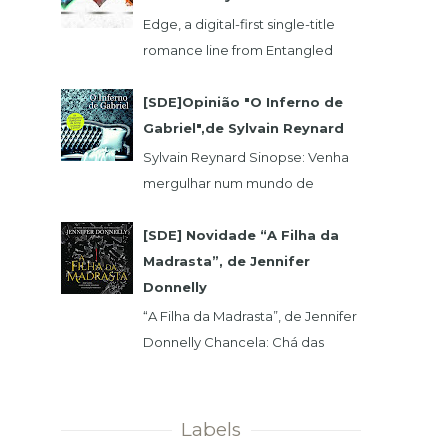
Edge, a digital-first single-title
romance line from Entangled
Publishing, takes its lead from our
popular Select imprint but gives
[SDE]Opinião "O Inferno de
its...
Gabriel",de Sylvain Reynard
Sylvain Reynard Sinopse: Venha
mergulhar num mundo de
obsessões, segredos e prazeres
sem limites....
[SDE] Novidade “A Filha da
Madrasta”, de Jennifer
Donnelly
“A Filha da Madrasta”, de Jennifer
Donnelly Chancela: Chá das
Cinco Data 1ª Edição: 15/11/2019 Nº
de Páginas: 320 Isabelle dev...
Labels