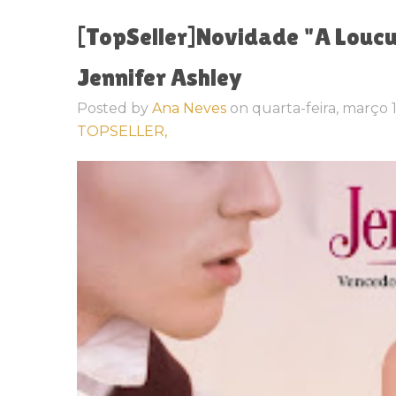
[TopSeller]Novidade "A Louc
Jennifer Ashley
Posted by
Ana Neves
on
quarta-feira, março 
TOPSELLER,