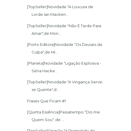
[TopSeller]Novidade "A Loucura de
Lorde Ian Macken...
[TopSeller]Novidade "Não É Tarde Para
Amar",de Mon...
[Porto Editora]Novidade "Os Deuses da
Culpa",de Mi...
[Planeta]Novidade "Ligação Explosiva -
Séria Hacke...
[TopSeller]Novidade "A Vingança Serve-
se Quente",d...
Frases Que Ficam #1
[Quinta Essência]Passatempo "Diz-me
Quem Sou", de ...
[TopSeller]Opinião "A Prometida do