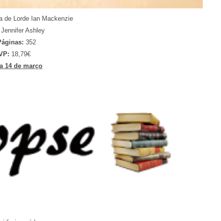
a de Lorde Ian Mackenzie
:
Jennifer Ashley
Páginas:
352
VP:
18,79€
a 14 de março