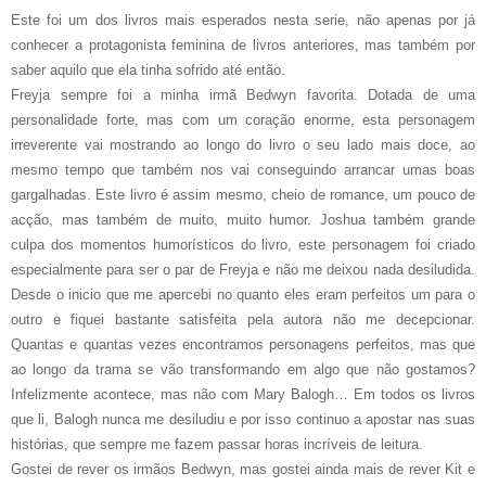
Este foi um dos livros mais esperados nesta serie, não apenas por já
conhecer a protagonista feminina de livros anteriores, mas também por
saber aquilo que ela tinha sofrido até então.
Freyja sempre foi a minha irmã Bedwyn favorita. Dotada de uma
personalidade forte, mas com um coração enorme, esta personagem
irreverente vai mostrando ao longo do livro o seu lado mais doce, ao
mesmo tempo que também nos vai conseguindo arrancar umas boas
gargalhadas. Este livro é assim mesmo, cheio de romance, um pouco de
acção, mas também de muito, muito humor. Joshua também grande
culpa dos momentos humorísticos do livro, este personagem foi criado
especialmente para ser o par de Freyja e não me deixou nada desiludida.
Desde o inicio que me apercebi no quanto eles eram perfeitos um para o
outro e fiquei bastante satisfeita pela autora não me decepcionar.
Quantas e quantas vezes encontramos personagens perfeitos, mas que
ao longo da trama se vão transformando em algo que não gostamos?
Infelizmente acontece, mas não com Mary Balogh… Em todos os livros
que li, Balogh nunca me desiludiu e por isso continuo a apostar nas suas
histórias, que sempre me fazem passar horas incríveis de leitura.
Gostei de rever os irmãos Bedwyn, mas gostei ainda mais de rever Kit e