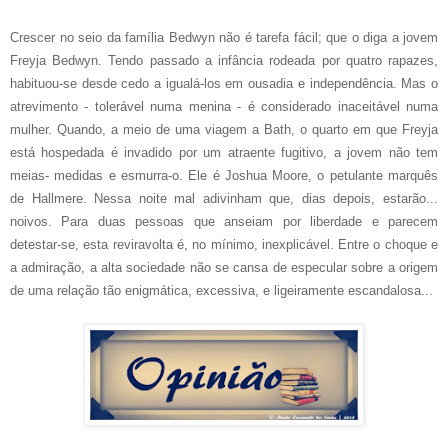
Crescer no seio da família Bedwyn não é tarefa fácil; que o diga a jovem
Freyja Bedwyn. Tendo passado a infância rodeada por quatro rapazes,
habituou-se desde cedo a igualá-los em ousadia e independência. Mas o
atrevimento - tolerável numa menina - é considerado inaceitável numa
mulher. Quando, a meio de uma viagem a Bath, o quarto em que Freyja
está hospedada é invadido por um atraente fugitivo, a jovem não tem
meias- medidas e esmurra-o. Ele é Joshua Moore, o petulante marquês
de Hallmere. Nessa noite mal adivinham que, dias depois, estarão...
noivos. Para duas pessoas que anseiam por liberdade e parecem
detestar-se, esta reviravolta é, no mínimo, inexplicável. Entre o choque e
a admiração, a alta sociedade não se cansa de especular sobre a origem
de uma relação tão enigmática, excessiva, e ligeiramente escandalosa...