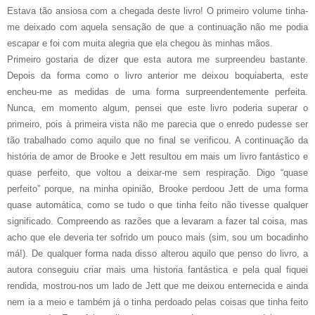
Estava tão ansiosa com a chegada deste livro! O primeiro volume tinha-
me deixado com aquela sensação de que a continuação não me podia
escapar e foi com muita alegria que ela chegou às minhas mãos.
Primeiro gostaria de dizer que esta autora me surpreendeu bastante.
Depois da forma como o livro anterior me deixou boquiaberta, este
encheu-me as medidas de uma forma surpreendentemente perfeita.
Nunca, em momento algum, pensei que este livro poderia superar o
primeiro, pois à primeira vista não me parecia que o enredo pudesse ser
tão trabalhado como aquilo que no final se verificou. A continuação da
história de amor de Brooke e Jett resultou em mais um livro fantástico e
quase perfeito, que voltou a deixar-me sem respiração. Digo “quase
perfeito” porque, na minha opinião, Brooke perdoou Jett de uma forma
quase automática, como se tudo o que tinha feito não tivesse qualquer
significado. Compreendo as razões que a levaram a fazer tal coisa, mas
acho que ele deveria ter sofrido um pouco mais (sim, sou um bocadinho
má!). De qualquer forma nada disso alterou aquilo que penso do livro, a
autora conseguiu criar mais uma historia fantástica e pela qual fiquei
rendida, mostrou-nos um lado de Jett que me deixou enternecida e ainda
nem ia a meio e também já o tinha perdoado pelas coisas que tinha feito