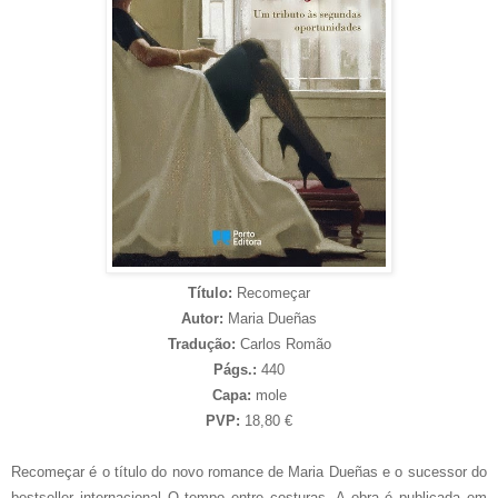
Título:
Recomeçar
Autor:
Maria Dueñas
Tradução:
Carlos Romão
Págs.:
440
Capa:
mole
PVP:
18,80 €
Recomeçar é o título do novo romance de Maria Dueñas e o sucessor do
bestseller internacional O tempo entre costuras. A obra é publicada em