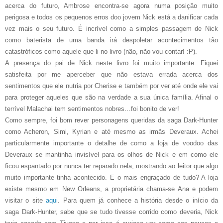
acerca do futuro, Ambrose encontra-se agora numa posição muito
perigosa e todos os pequenos erros doo jovem Nick está a danificar cada
vez mais o seu futuro. É incrível como a simples passagem de Nick
como baterista de uma banda irá despoletar acontecimentos tão
catastróficos como aquele que li no livro (não, não vou contar! :P).
A presença do pai de Nick neste livro foi muito importante. Fiquei
satisfeita por me aperceber que não estava errada acerca dos
sentimentos que ele nutria por Cherise e também por ver até onde ele vai
para proteger aqueles que são na verdade a sua única família. Afinal o
terrível Malachai tem sentimentos nobres…foi bonito de ver!
Como sempre, foi bom rever personagens queridas da saga Dark-Hunter
como Acheron, Simi, Kyrian e até mesmo as irmãs Deveraux. Achei
particularmente importante o detalhe de como a loja de voodoo das
Deveraux se mantinha invisível para os olhos de Nick e em como ele
ficou espantado por nunca ter reparado nela, mostrando ao leitor que algo
muito importante tinha acontecido. E o mais engraçado de tudo? A loja
existe mesmo em New Orleans, a proprietária chama-se Ana e podem
visitar o site
aqui
. Para quem já conhece a história desde o início da
saga Dark-Hunter, sabe que se tudo tivesse corrido como deveria, Nick