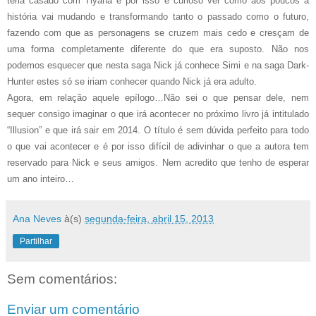
teria casado com Tiyana e por isso é curioso ver como aos poucos a
história vai mudando e transformando tanto o passado como o futuro,
fazendo com que as personagens se cruzem mais cedo e cresçam de
uma forma completamente diferente do que era suposto. Não nos
podemos esquecer que nesta saga Nick já conhece Simi e na saga Dark-
Hunter estes só se iriam conhecer quando Nick já era adulto.
Agora, em relação aquele epílogo…Não sei o que pensar dele, nem
sequer consigo imaginar o que irá acontecer no próximo livro já intitulado
“Illusion” e que irá sair em 2014. O título é sem dúvida perfeito para todo
o que vai acontecer e é por isso difícil de adivinhar o que a autora tem
reservado para Nick e seus amigos. Nem acredito que tenho de esperar
um ano inteiro…
Ana Neves
à(s)
segunda-feira, abril 15, 2013
Partilhar
Sem comentários:
Enviar um comentário