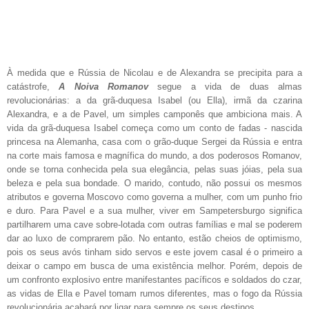
À medida que e Rússia de Nicolau e de Alexandra se precipita para a
catástrofe,
A Noiva Romanov
segue a vida de duas almas
revolucionárias: a da grã-duquesa Isabel (ou Ella), irmã da czarina
Alexandra, e a de Pavel, um simples camponês que ambiciona mais. A
vida da grã-duquesa Isabel começa como um conto de fadas - nascida
princesa na Alemanha, casa com o grão-duque Sergei da Rússia e entra
na corte mais famosa e magnífica do mundo, a dos poderosos Romanov,
onde se torna conhecida pela sua elegância, pelas suas jóias, pela sua
beleza e pela sua bondade. O marido, contudo, não possui os mesmos
atributos e governa Moscovo como governa a mulher, com um punho frio
e duro. Para Pavel e a sua mulher, viver em Sampetersburgo significa
partilharem uma cave sobre-lotada com outras famílias e mal se poderem
dar ao luxo de comprarem pão. No entanto, estão cheios de optimismo,
pois os seus avós tinham sido servos e este jovem casal é o primeiro a
deixar o campo em busca de uma existência melhor. Porém, depois de
um confronto explosivo entre manifestantes pacíficos e soldados do czar,
as vidas de Ella e Pavel tomam rumos diferentes, mas o fogo da Rússia
revolucionária acabará por ligar para sempre os seus destinos.