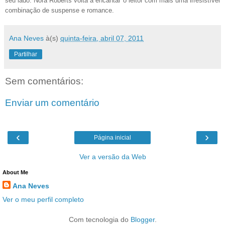
seu lado. Nora Roberts volta a encantar o leitor com mais uma irresistível
combinação de suspense e romance.
Ana Neves
à(s)
quinta-feira, abril 07, 2011
Partilhar
Sem comentários:
Enviar um comentário
‹
›
Página inicial
Ver a versão da Web
About Me
Ana Neves
Ver o meu perfil completo
Com tecnologia do
Blogger
.